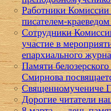
Работники Комиссии 
писателем-краеведом
Сотрудники Комисси
участие в мероприят
епархиального журна
Памяти белозерского
Смирнова посвящает
Священномучениче Па
Дорогие читатели на
8 марта — день памя