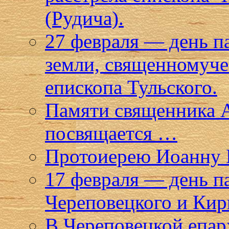
(Рудича).
27 февраля — день п
земли, священномуче
епископа Тульского.
Памяти священника 
посвящается …
Протоиерею Иоанну 
17 февраля — день 
Череповецкого и Кир
В Череповецкой епар