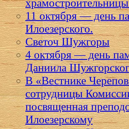
храмостроительницы 
11 октября — день п
Илоезерского.
Светоч Шужгоры
4 октября — день па
Даниила Шужгорског
В «Вестнике Черепов
сотрудницы Комиссии
посвященная препод
Илоезерскому