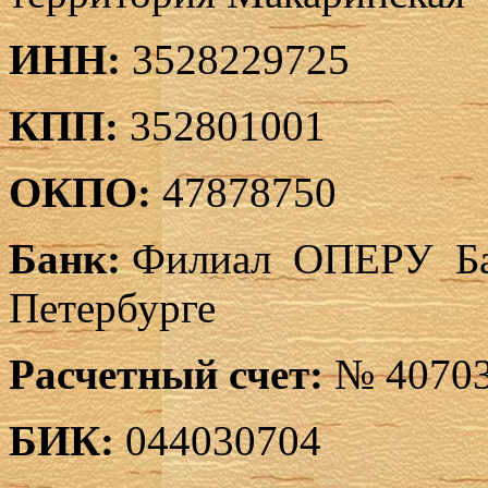
ИНН:
3528229725
КПП:
352801001
ОКПО:
47878750
Банк:
Филиал ОПЕРУ Бан
Петербурге
Расчетный счет:
№ 40703
БИК:
044030704