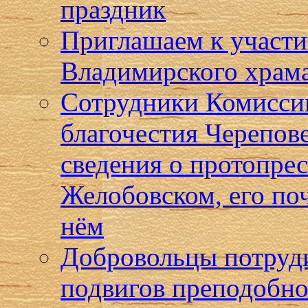
праздник
Приглашаем к участи
Владимирского храма
Сотрудники Комисси
благочестия Черепов
сведения о протопре
Желобовском, его по
нём
Добровольцы потруди
подвигов преподобно