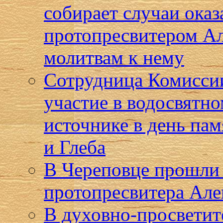
собирает случаи ока
протопресвитером А
молитвам к нему
Сотрудница Комиссии
участие в водосвятн
источнике в день па
и Глеба
В Череповце прошли 
протопресвитера Але
В духовно-просветит