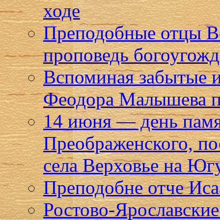
ходе
Преподобные отцы В
проповедь богоугожде
Вспоминая забытые 
Феодора Малышева п
14 июня — день пам
Преображенского, по
села Верховье на Юг
Преподобне отче Исаа
Ростово-Ярославские 