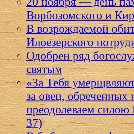
20 ноября — день п
Ворбозомского и Кир
В возрождаемой оби
Илоезерского потруд
Одобрен ряд богослу
святым
«За Тебя умерщвляют 
за овец, обреченных 
преодолеваем силою 
37)