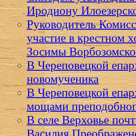
Иродиону Илоезерск
Руководитель Комисс
участие в крестном 
Зосимы Ворбозомско
В Череповецкой епар
новомученика
В Череповецкой епар
мощами преподобног
В селе Верховье поч
Василия Преображен