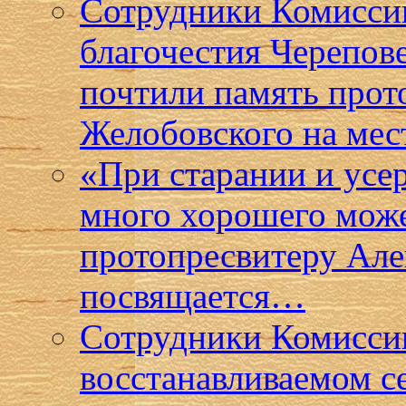
Сотрудники Комисси
благочестия Черепов
почтили память прот
Желобовского на мес
«При старании и усе
много хорошего може
протопресвитеру Ал
посвящается…
Сотрудники Комиссии
восстанавливаемом с