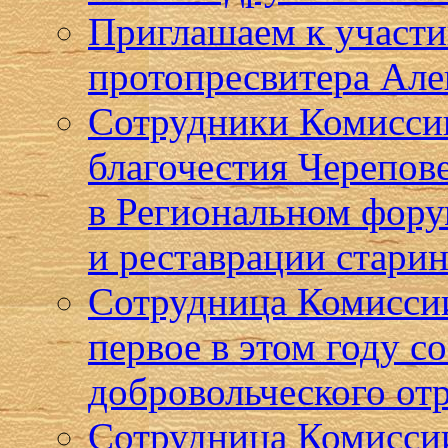
Приглашаем к участи
протопресвитера Але
Сотрудники Комисси
благочестия Черепов
в Региональном фор
и реставрации стари
Сотрудница Комиссии
первое в этом году с
добровольческого от
Сотрудница Комиссии