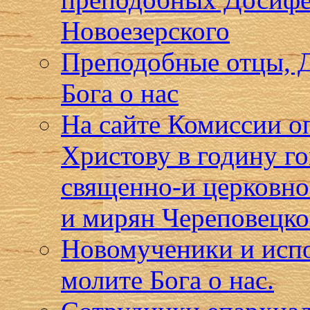
Новоезерского
Преподобные отцы, Д
Бога о нас
На сайте Комиссии о
Христову в годину г
священно-и церковн
и мирян Череповецко
Новомученики и испо
молите Бога о нас.