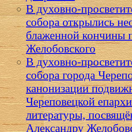
В духовно-просветит
собора открылись не
блаженной кончины п
Желобовского
В духовно-просветит
собора города Череп
канонизации подвижн
Череповецкой епархи
литературы, посвящё
Александру Желобов