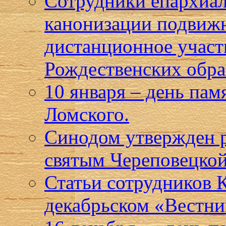
Сотрудники епархиал
канонизации подвижн
дистанционное учас
Рождественских обра
10 января – день па
Ломского.
Синодом утвержден р
святым Череповецкой
Статьи сотрудников 
декабрьском «Вестни