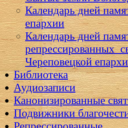
Календарь дней памя
епархии
Календарь дней памя
репрессированных с
Череповецкой епарх
Библиотека
Аудиозаписи
Канонизированные свя
Подвижники благочест
Репрессированные