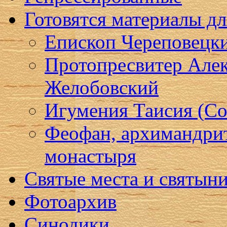
Готовятся материалы д
Епископ Череповецк
Протопресвитер Алек
Желобовский
Игумения Таисия (Со
Феофан, архимандри
монастыря
Святые места и святын
Фотоархив
Синодики