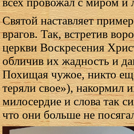
всех провожал с миром и
Святой наставляет приме
врагов. Так, встретив во
церкви Воскресения Хрис
обличив их жадность и да
Похищая чужое, никто еще
теряли свое»), накормил и
милосердие и слова так с
что они больше не посяга