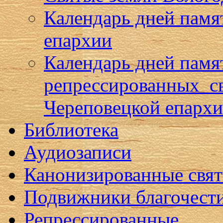
Календарь дней памя
епархии
Календарь дней памя
репрессированных с
Череповецкой епарх
Библиотека
Аудиозаписи
Канонизированные свя
Подвижники благочест
Репрессированные