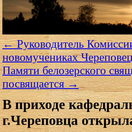
←
Руководитель Комиссии 
новомучениках Черепове
Памяти белозерского свя
посвящается
→
В приходе кафедрал
г.Череповца открыл