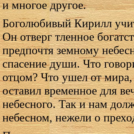
и многое другое.
Боголюбивый Кирилл учит
Он отверг тленное богатст
предпочтя земному небес
спасение души. Что говор
отцом? Что ушел от мира, 
оставил временное для веч
небесного. Так и нам дол
небесном, нежели о прех