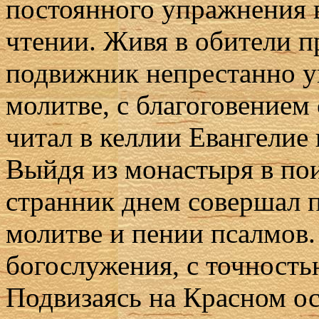
постоянного упражнения 
чтении. Живя в обители 
подвижник непрестанно у
молитве, с благоговением 
читал в келлии Евангелие
Выйдя из монастыря в пои
странник днем совершал п
молитве и пении псалмов.
богослужения, с точность
Подвизаясь на Красном ос