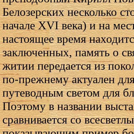
Белозерских несколько сто
начале XVI века) и на ме
настоящее время находит
заключенных, память о св
житии передается из покол
по-прежнему актуален для
путеводным светом для б
Поэтому в названии выста
сравнивается со всесветлы
показывающим пример бог