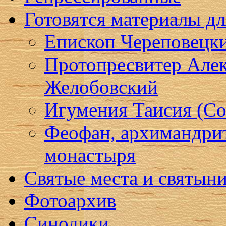
Готовятся материалы д
Епископ Череповецк
Протопресвитер Алек
Желобовский
Игумения Таисия (Со
Феофан, архимандри
монастыря
Святые места и святын
Фотоархив
Синодики