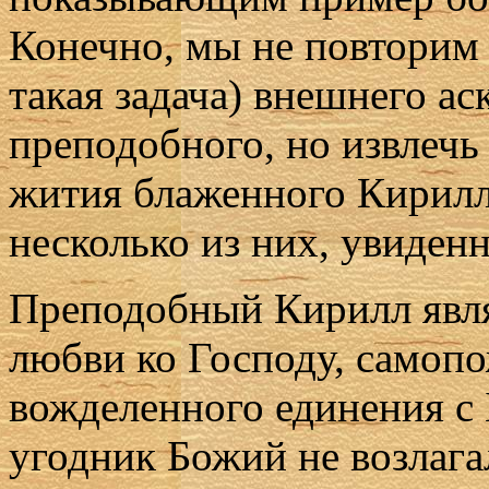
Конечно, мы не повторим 
такая задача) внешнего ас
преподобного, но извлечь 
жития блаженного Кирилл
несколько из них, увиден
Преподобный Кирилл явля
любви ко Господу, самоп
вожделенного единения с 
угодник Божий не возлагал