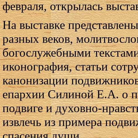
февраля, открылась выста
На выставке представлен
разных веков, молитвосло
богослужебными текстами
иконография, статьи сот
канонизации подвижников
епархии Силиной Е.А. о 
подвиге и духовно-нравст
извлечь из примера подв
спасения души.