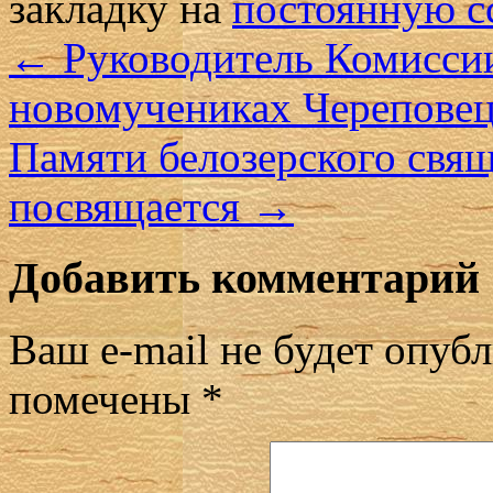
закладку на
постоянную с
←
Руководитель Комиссии 
новомучениках Черепове
Памяти белозерского свя
посвящается
→
Добавить комментарий
Ваш e-mail не будет опубл
помечены
*