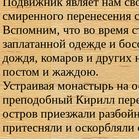
Подвижник являет нам св
смиренного перенесения с
Вспомним, что во время с
заплатанной одежде и босо
дождя, комаров и других 
постом и жаждою.
Устраивая монастырь на о
преподобный Кирилл пере
остров приезжали разбой
притесняли и оскорбляли с