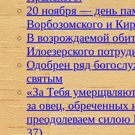
20 ноября — день п
Ворбозомского и Кир
В возрождаемой оби
Илоезерского потруд
Одобрен ряд богослу
святым
«За Тебя умерщвляют 
за овец, обреченных 
преодолеваем силою 
37)