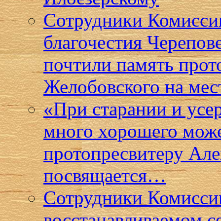
Сотрудники Комисси
благочестия Черепов
почтили память прот
Желобовского на мес
«При старании и усе
много хорошего може
протопресвитеру Ал
посвящается…
Сотрудники Комиссии
восстанавливаемом с