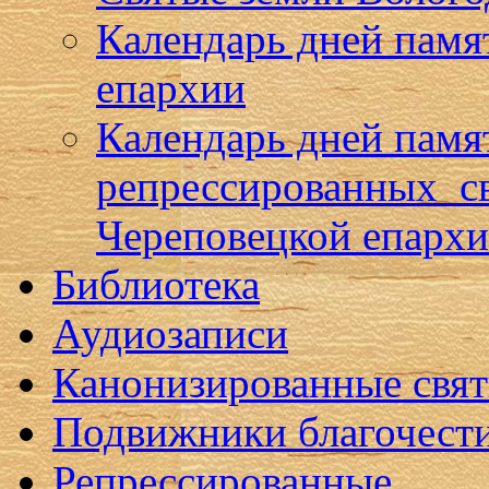
Календарь дней памя
епархии
Календарь дней памя
репрессированных с
Череповецкой епарх
Библиотека
Аудиозаписи
Канонизированные свя
Подвижники благочест
Репрессированные