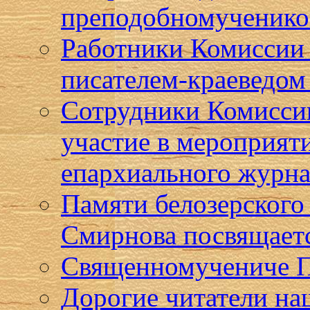
преподобномученико
Работники Комиссии 
писателем-краеведом
Сотрудники Комисси
участие в мероприят
епархиального журна
Памяти белозерского
Смирнова посвящает
Священномучениче Па
Дорогие читатели на