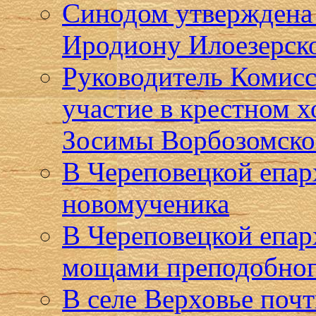
Синодом утверждена
Иродиону Илоезерск
Руководитель Комисс
участие в крестном 
Зосимы Ворбозомско
В Череповецкой епар
новомученика
В Череповецкой епар
мощами преподобног
В селе Верховье поч