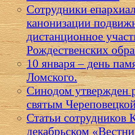
Сотрудники епархиал
канонизации подвижн
дистанционное учас
Рождественских обра
10 января – день па
Ломского.
Синодом утвержден р
святым Череповецкой
Статьи сотрудников 
декабрьском «Вестни