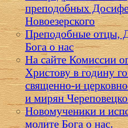
преподобных Досифе
Новоезерского
Преподобные отцы, Д
Бога о нас
На сайте Комиссии о
Христову в годину г
священно-и церковн
и мирян Череповецко
Новомученики и испо
молите Бога о нас.