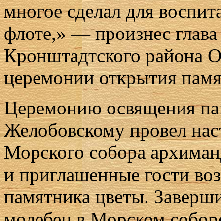
многое сделал для воспит
флоте,» — произнес глав
Кронштадтского района О
церемонии открытия памя
Церемонию освящения па
Желобовскому провел нас
Морского собора архиман
и приглашенные гости во
памятника цветы. Заверш
молебен в Морском собор