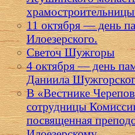
храмостроительницы 
11 октября — день п
Илоезерского.
Светоч Шужгоры
4 октября — день па
Даниила Шужгорског
В «Вестнике Черепов
сотрудницы Комиссии
посвященная препод
Илоезерскому