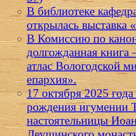
В библиотеке кафедр
открылась выставка
В Комиссию по кано
долгожданная книга
атлас Вологодской м
епархия».
17 октября 2025 года
рождения игумении Т
настоятельницы Иоан
Леушинского монаст