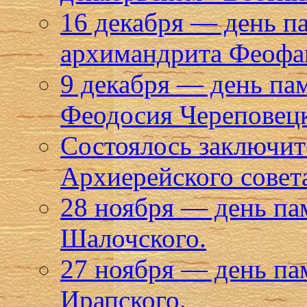
16 декабря — день п
архимандрита Феофан
9 декабря — день па
Феодосия Череповец
Состоялось заключите
Архиерейского совет
28 ноября — день па
Шалочского.
27 ноября — день п
Ирапского.