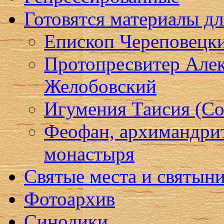
Готовятся материалы д
Епископ Череповецк
Протопресвитер Алек
Желобовский
Игумения Таисия (Со
Феофан, архимандри
монастыря
Святые места и святын
Фотоархив
Синодики