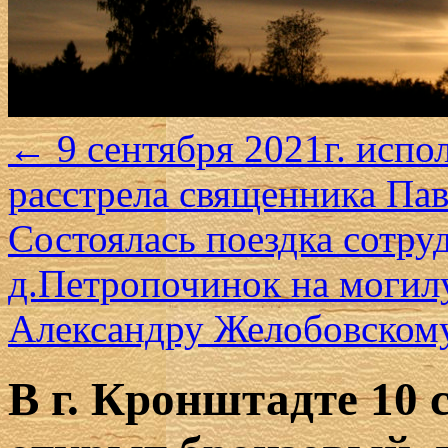
←
9 сентября 2021г. испол
расстрела священника Па
Состоялась поездка сотру
д.Петропочинок на могил
Александру Желобовско
В г. Кронштадте 10 