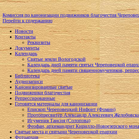
Комиссия по канонизации подвижников благочестия Черепове
Перейти к содержанию
Новости
Контакты
Реквизиты
Документы
Календарь
Святые земли Вологодской
Календарь дней памяти святых Череповецкой епар
Календарь дней памяти священномучеников, репр
Библиотека
Аудиозаписи
Канонизированные святые
Подвижники благочестия
Репрессированные
Готовятся материалы для канонизации
Епископ Череповецкий Нифонт (Фомин)
Протопресвитер Александр Алексеевич Желобовск
Игумения Таисия (Солопова)
Феофан, архимандрит Кирилло-Новоезерского мон
Святые места и святыни Череповецкой епархии
Фотоархив