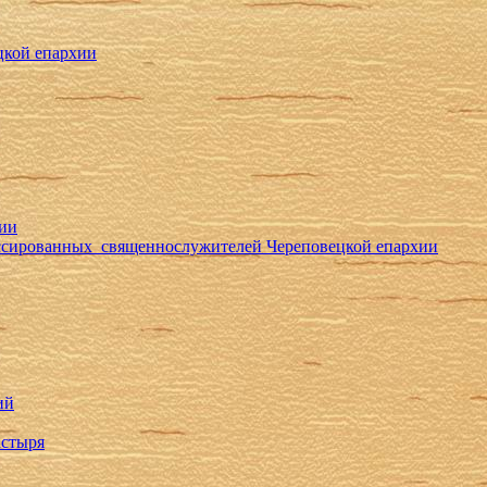
цкой епархии
хии
ессированных священнослужителей Череповецкой епархии
ий
астыря