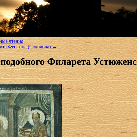
ьные чтения
рита Феофана (Соколова)
→
еподобного Филарета Устюженс