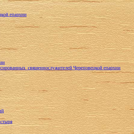
цкой епархии
хии
ессированных священнослужителей Череповецкой епархии
ий
астыря