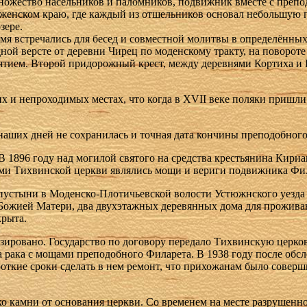
ножество насельников и паломников, подвижник вместе с пре
женском краю, где каждый из отшельников основал небольшую 
зере.
емя встречались для бесед и совместной молитвы в определённы
дной версте от деревни Чирец по моденскому тракту, на поворот
ятием. Второй придорожный крест, между деревнями Кортиха и 
х и непроходимых местах, что когда в XVII веке поляки пришл
 наших дней не сохранилась и точная дата кончины преподобног
 1896 году над могилой святого на средства крестьянина Кири
ми Тихвинской церкви являлись мощи и вериги подвижника Фил
пустыни в Моденско-Плотичьевской волости Устюжнского уезда
Божией Матери, два двухэтажных деревянных дома для проживани
крыта.
ировано. Государство по договору передало Тихвинскую церко
та рака с мощами преподобного Филарета. В 1938 году после об
откие сроки сделать в нем ремонт, что прихожанам было соверш
ко камни от основания церкви. Со временем на месте разрушенн