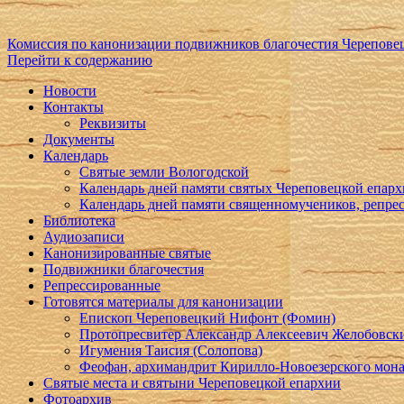
Комиссия по канонизации подвижников благочестия Черепове
Перейти к содержанию
Новости
Контакты
Реквизиты
Документы
Календарь
Святые земли Вологодской
Календарь дней памяти святых Череповецкой епар
Календарь дней памяти священномучеников, репр
Библиотека
Аудиозаписи
Канонизированные святые
Подвижники благочестия
Репрессированные
Готовятся материалы для канонизации
Епископ Череповецкий Нифонт (Фомин)
Протопресвитер Александр Алексеевич Желобовск
Игумения Таисия (Солопова)
Феофан, архимандрит Кирилло-Новоезерского мон
Святые места и святыни Череповецкой епархии
Фотоархив