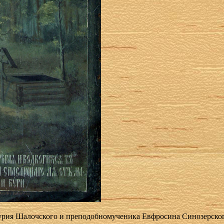
рия Шалочского и преподобномученика Евфросина Синозерского,