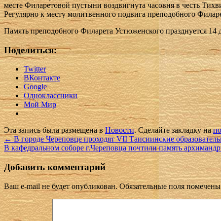
месте Филаретовой пустыни воздвигнута часовня в честь Тих
Регулярно к месту молитвенного подвига преподобного Филаре
Память преподобного Филарета Устюженского празднуется 14 д
Поделиться:
Twitter
ВКонтакте
Google
Одноклассники
Мой Мир
Эта запись была размещена в
Новости
. Сделайте закладку на
по
←
В городе Череповце проходят VII Таисиинские образовател
В кафедральном соборе г.Череповца почтили память архиманд
Добавить комментарий
Ваш e-mail не будет опубликован.
Обязательные поля помечен