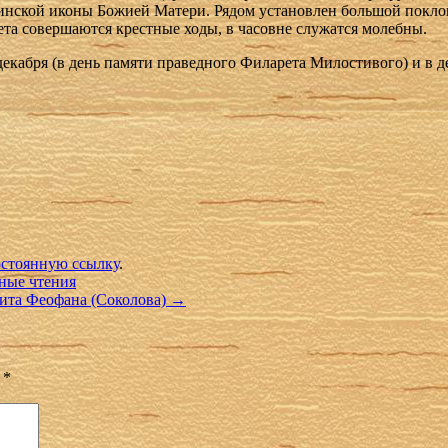
винской иконы Божией Матери. Рядом установлен большой покло
та совершаются крестные ходы, в часовне служатся молебны.
екабря (в день памяти праведного Филарета Милостивого) и в д
стоянную ссылку
.
ьные чтения
рита Феофана (Соколова)
→
ы
*