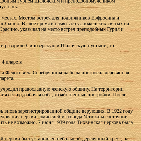
подобным Гурием Шалочским и преподобномучеником
пустынь.
х местах. Местом встреч для подвижников Евфросина и
е в Лычно. В своё время в память об устюженских святых на
Красино, указывал на место встреч преподобных Гурия и
и и разорили Синозерскую и Шалочскую пустыни, то
о Филарета.
ака Федотовича Серебрянникова была построена деревянная
арета.
 учредил православную женскую общину. На территории
я сестер, рабочая изба, хозяйственные постройки. После
вь вновь зарегистрированной общине верующих. В 1922 году
следования церкви комиссией из города Устюжны состояние
ить не возможно. 7 июня 1939 года Тихвинская церковь была
ой церкви был установлен небольшой деревянный крест, на