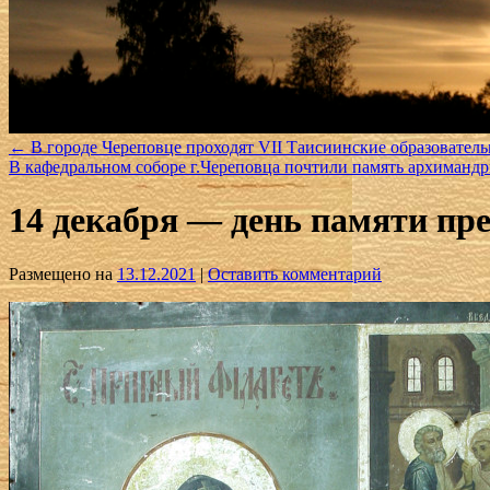
←
В городе Череповце проходят VII Таисиинские образовател
В кафедральном соборе г.Череповца почтили память архиманд
14 декабря — день памяти пр
Размещено на
13.12.2021
|
Оставить комментарий