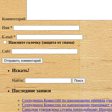
Комментарий
Имя
*
E-mail
*
Нажмите галочку (защита от спама)
Сайт
Искать!
Найти:
Последние записи
Сотрудница Комиссии по канонизации приняла учас
Сотрудница Комиссии по канонизации принимает уч
Синодом утверждена служба преподобному Иродио