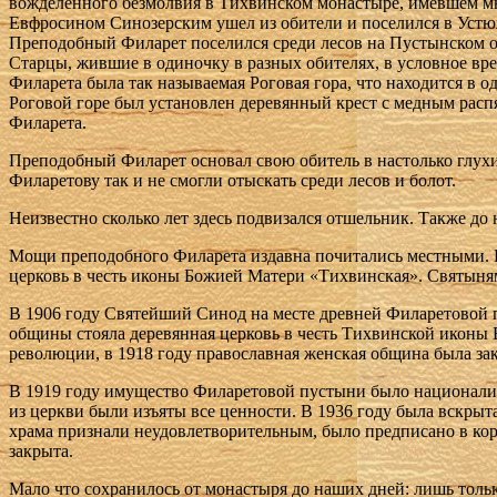
вожделенного безмолвия в Тихвинском монастыре, имевшем м
Евфросином Синозерским ушел из обители и поселился в Устю
Преподобный Филарет поселился среди лесов на Пустынском о
Старцы, жившие в одиночку в разных обителях, в условное вр
Филарета была так называемая Роговая гора, что находится в о
Роговой горе был установлен деревянный крест с медным расп
Филарета.
Преподобный Филарет основал свою обитель в настолько глухи
Филаретову так и не смогли отыскать среди лесов и болот.
Неизвестно сколько лет здесь подвизался отшельник. Также до
Мощи преподобного Филарета издавна почитались местными. В
церковь в честь иконы Божией Матери «Тихвинская». Святыня
В 1906 году Святейший Синод на месте древней Филаретовой 
общины стояла деревянная церковь в честь Тихвинской иконы 
революции, в 1918 году православная женская община была за
В 1919 году имущество Филаретовой пустыни было национализ
из церкви были изъяты все ценности. В 1936 году была вскры
храма признали неудовлетворительным, было предписано в кор
закрыта.
Мало что сохранилось от монастыря до наших дней: лишь толь