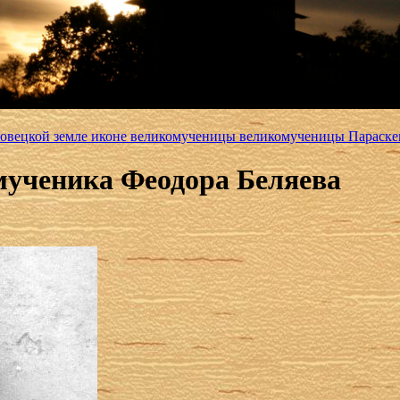
еповецкой земле иконе великомученицы великомученицы Парас
мученика Феодора Беляева