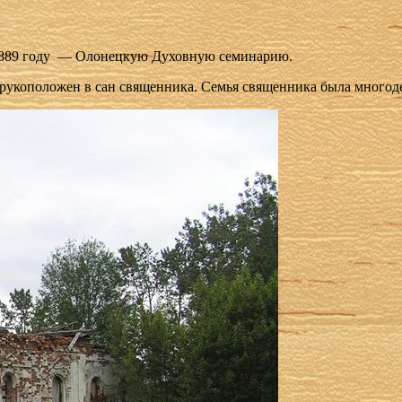
9 го­ду — Оло­нец­кую Ду­хов­ную се­ми­на­рию.
укоположен в сан священника. Семья священника была многодет