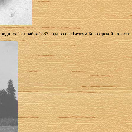
л­ся 12 но­яб­ря 1867 го­да в се­ле Вез­гум Бе­ло­зер­ской во­ло­сти Но