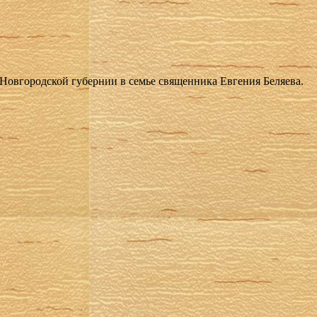
в­го­род­ской гу­бер­нии в се­мье свя­щен­ни­ка Ев­ге­ния Бе­ля­е­ва.