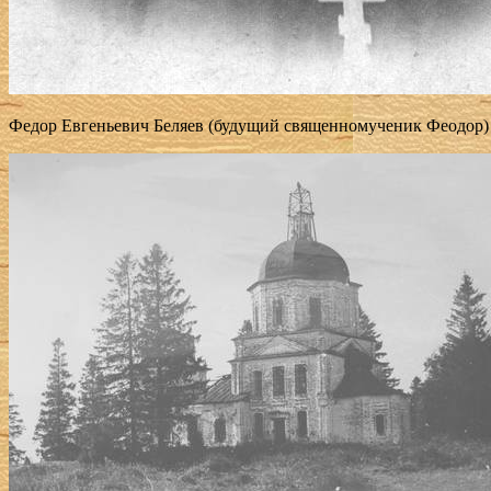
Федор Евгеньевич Беляев (будущий свя­щен­но­му­че­ник Фе­о­дор) ро­ди