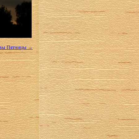
кевы Пятницы
→