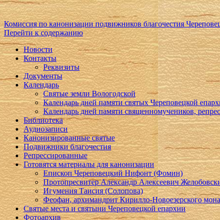
Комиссия по канонизации подвижников благочестия Черепове
Перейти к содержанию
Новости
Контакты
Реквизиты
Документы
Календарь
Святые земли Вологодской
Календарь дней памяти святых Череповецкой епар
Календарь дней памяти священномучеников, репр
Библиотека
Аудиозаписи
Канонизированные святые
Подвижники благочестия
Репрессированные
Готовятся материалы для канонизации
Епископ Череповецкий Нифонт (Фомин)
Протопресвитер Александр Алексеевич Желобовск
Игумения Таисия (Солопова)
Феофан, архимандрит Кирилло-Новоезерского мон
Святые места и святыни Череповецкой епархии
Фотоархив