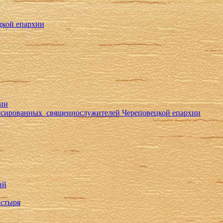
цкой епархии
хии
ессированных священнослужителей Череповецкой епархии
ий
астыря