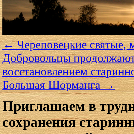
←
Череповецкие святые, м
Добровольцы продолжают 
восстановлением старинно
Большая Шорманга
→
Приглашаем в трудн
сохранения старинн