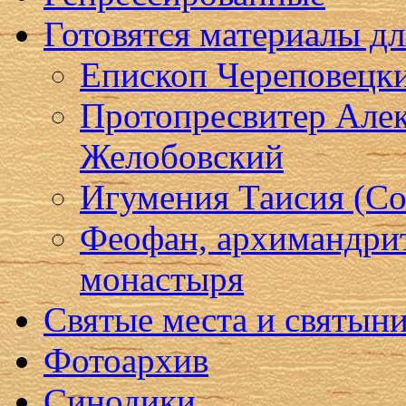
Готовятся материалы д
Епископ Череповецк
Протопресвитер Алек
Желобовский
Игумения Таисия (Со
Феофан, архимандри
монастыря
Святые места и святын
Фотоархив
Синодики