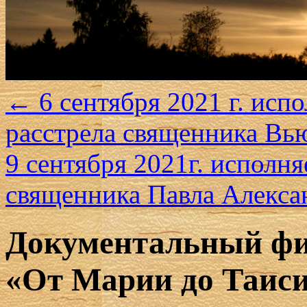
←
6 сентября 2021 г. испо
расстрела священника Вь
9 сентября 2021г. исполня
священника Павла Алекс
Документальный фи
«От Марии до Таиси