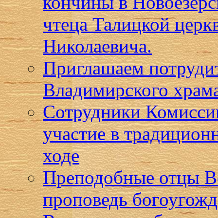
кончины в Новоезерс
чтеца Талицкой церк
Николаевича.
Приглашаем потрудит
Владимирского храма
Сотрудники Комисси
участие в традицион
ходе
Преподобные отцы В
проповедь богоугожде