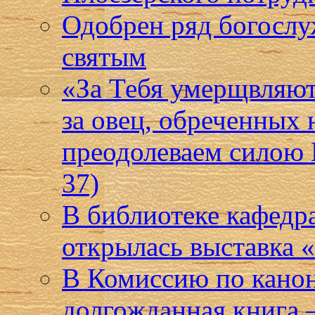
Одобрен ряд богослу
святым
«За Тебя умерщвляют 
за овец, обреченных 
преодолеваем силою 
37)
В библиотеке кафедр
открылась выставка
В Комиссию по кано
долгожданная книга