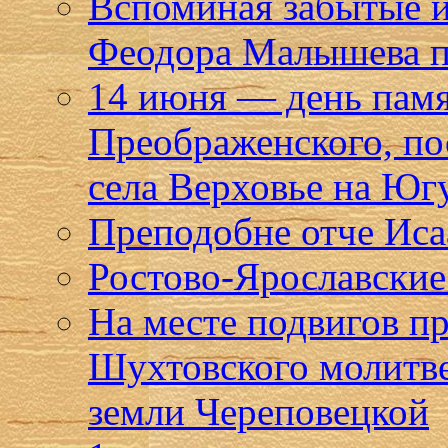
Вспоминая забытые 
Феодора Малышева п
14 июня — день пам
Преображенского, по
села Верховье на Юг
Преподобне отче Исаа
Ростово-Ярославские 
На месте подвигов п
Шухтовского молитве
земли Череповецкой