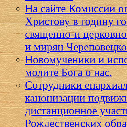
На сайте Комиссии о
Христову в годину г
священно-и церковн
и мирян Череповецко
Новомученики и испо
молите Бога о нас.
Сотрудники епархиал
канонизации подвижн
дистанционное учас
Рождественских обра