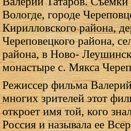
Валерий Татаров. Съемки
Вологде, городе Череповц
Кирилловского района, д
Череповецкого района, с
района, в Ново- Леушинс
монастыре с. Мякса Череп
Режиссер фильма Валерий 
многих зрителей этот фи
откроет имя той, кого зн
Россия и называла ее Вс