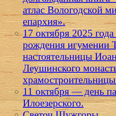
атлас Вологодской м
епархия».
17 октября 2025 года
рождения игумении Т
настоятельницы Иоан
Леушинского монаст
храмостроительницы 
11 октября — день п
Илоезерского.
Светоч Шужгоры