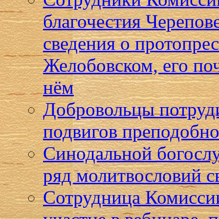
благочестия Черепов
сведения о протопре
Желобовском, его по
нём
Добровольцы потруди
подвигов преподобно
Синодальной богосл
ряд молитвословий с
Сотрудница Комиссии