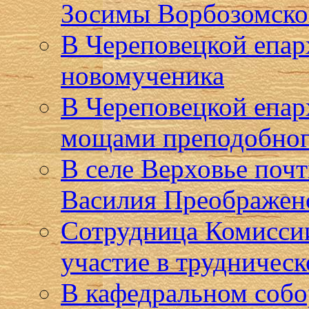
Зосимы Ворбозомско
В Череповецкой епар
новомученика
В Череповецкой епар
мощами преподобног
В селе Верховье поч
Василия Преображен
Сотрудница Комиссии
участие в трудническ
В кафедральном собо