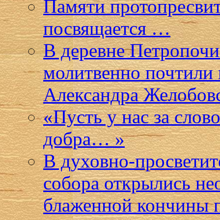
Памяти протопресвит
посвящается …
В деревне Петропочи
молитвенно почтили 
Александра Желобов
«Пусть у нас за слов
добра… »
В духовно-просветит
собора открылись не
блаженной кончины п