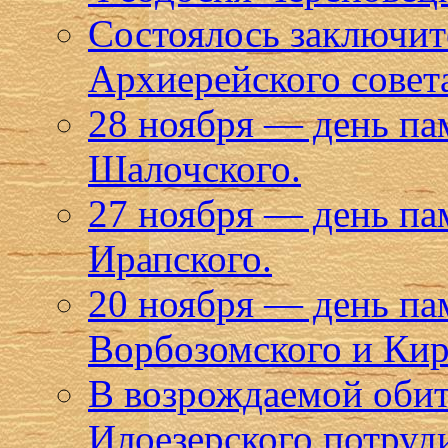
Состоялось заключите
Архиерейского совет
28 ноября — день па
Шалочского.
27 ноября — день п
Ирапского.
20 ноября — день п
Ворбозомского и Кир
В возрождаемой оби
Илоезерского потруд