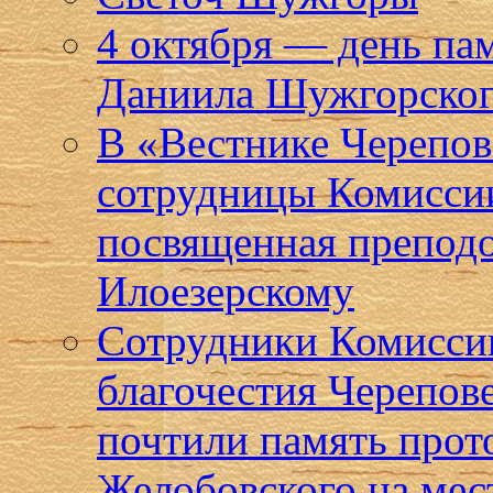
4 октября — день па
Даниила Шужгорског
В «Вестнике Черепов
сотрудницы Комиссии
посвященная препод
Илоезерскому
Сотрудники Комисси
благочестия Черепов
почтили память прот
Желобовского на мес