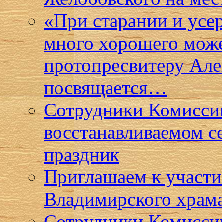
«При старании и усе
много хорошего може
протопресвитеру Ал
посвящается…
Сотрудники Комиссии
восстанавливаемом с
праздник
Приглашаем к участи
Владимирского храма
Сотрудники Комисси