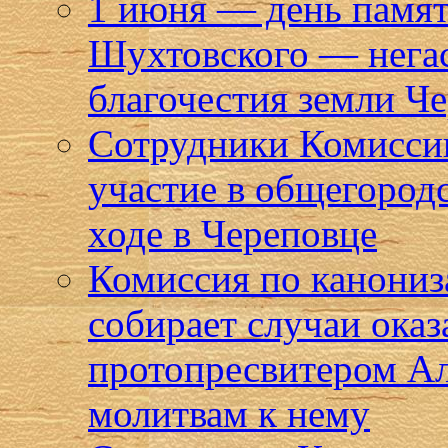
1 июня — день памят
Шухтовского — негас
благочестия земли Ч
Сотрудники Комисси
участие в общегород
ходе в Череповце
Комиссия по канониз
собирает случаи ока
протопресвитером А
молитвам к нему