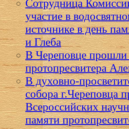
Сотрудница Комиссии
участие в водосвятн
источнике в день па
и Глеба
В Череповце прошли 
протопресвитера Але
В духовно-просветит
собора г.Череповца 
Всероссийских научн
памяти протопресвит