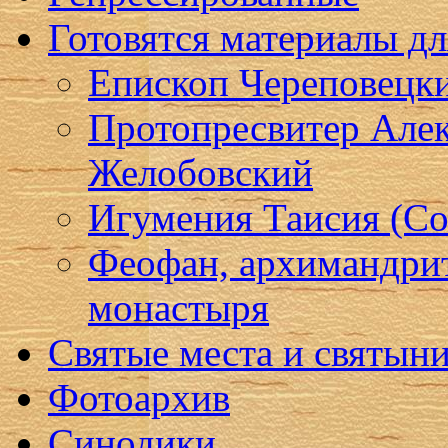
Готовятся материалы д
Епископ Череповецк
Протопресвитер Алек
Желобовский
Игумения Таисия (Со
Феофан, архимандри
монастыря
Святые места и святын
Фотоархив
Синодики