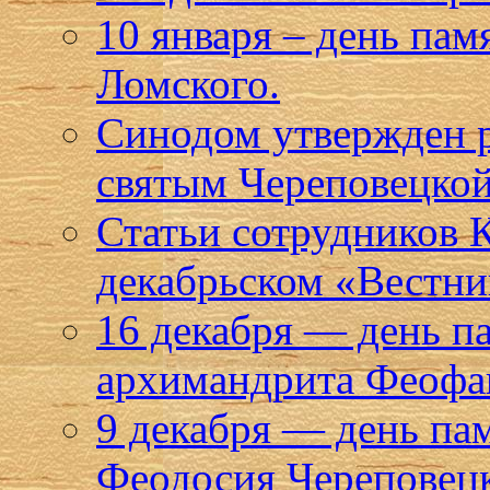
10 января – день па
Ломского.
Синодом утвержден р
святым Череповецкой
Статьи сотрудников 
декабрьском «Вестни
16 декабря — день п
архимандрита Феофан
9 декабря — день па
Феодосия Череповец