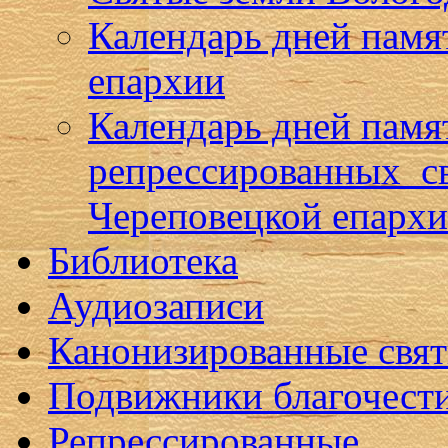
Календарь дней памя
епархии
Календарь дней памя
репрессированных с
Череповецкой епарх
Библиотека
Аудиозаписи
Канонизированные свя
Подвижники благочест
Репрессированные