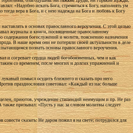
, терпеливы, благодушны: ни тяжкие труды, ни горькие нужды,
влял: «Надобно искать Бога, стремиться к Богу, наполнять ум
ко тогда вера в Бога, и с нею надежда на Бога и любовь к Богу
наставлять в основах православного вероучения. С этой целью
здавал журналы и книги, посвященные православному
ию содержания богослужений и молитв, пояснению назначения
ода. В наше время они не потеряли своей актуальности в деле
и пытающимся познать основы православного вероучения.
ал и согревает сердца людей богобоязненных, чем и как
 таким со временем, после многих и долгих упражнений и
т лукавый помысл осудить ближнего и сказать про него
» Против празднословия советовал: «Каждый из нас больше
делен, приютов, учреждение стипендий неимущим и пр. Не раз
А также призывал: «Пусть у нас за словом молитвы следует
в совести сказать: Не даром пожил я на свете; потрудился для