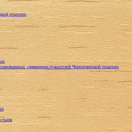
цкой епархии
хии
ессированных священнослужителей Череповецкой епархии
ий
астыря