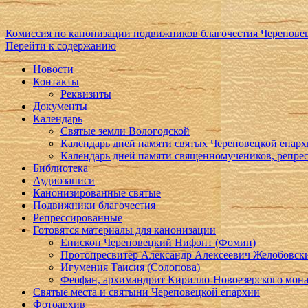
Комиссия по канонизации подвижников благочестия Черепове
Перейти к содержанию
Новости
Контакты
Реквизиты
Документы
Календарь
Святые земли Вологодской
Календарь дней памяти святых Череповецкой епар
Календарь дней памяти священномучеников, репр
Библиотека
Аудиозаписи
Канонизированные святые
Подвижники благочестия
Репрессированные
Готовятся материалы для канонизации
Епископ Череповецкий Нифонт (Фомин)
Протопресвитер Александр Алексеевич Желобовск
Игумения Таисия (Солопова)
Феофан, архимандрит Кирилло-Новоезерского мон
Святые места и святыни Череповецкой епархии
Фотоархив