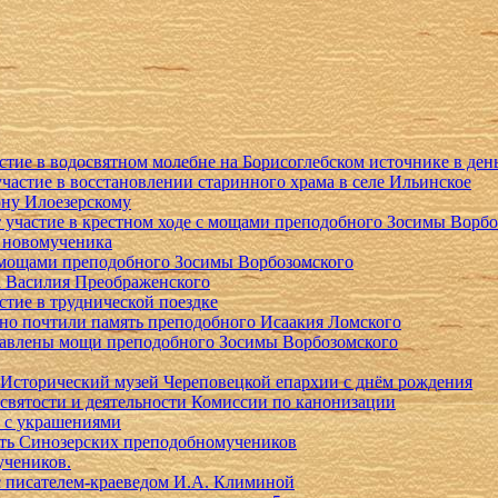
тие в водосвятном молебне на Борисоглебском источнике в день
астие в восстановлении старинного храма в селе Ильинское
ну Илоезерскому
 участие в крестном ходе с мощами преподобного Зосимы Ворбо
о новомученика
с мощами преподобного Зосимы Ворбозомского
а Василия Преображенского
тие в труднической поездке
нно почтили память преподобного Исаакия Ломского
ставлены мощи преподобного Зосимы Ворбозомского
Исторический музей Череповецкой епархии с днём рождения
святости и деятельности Комиссии по канонизации
м с украшениями
ять Синозерских преподобномучеников
учеников.
с писателем-краеведом И.А. Климиной