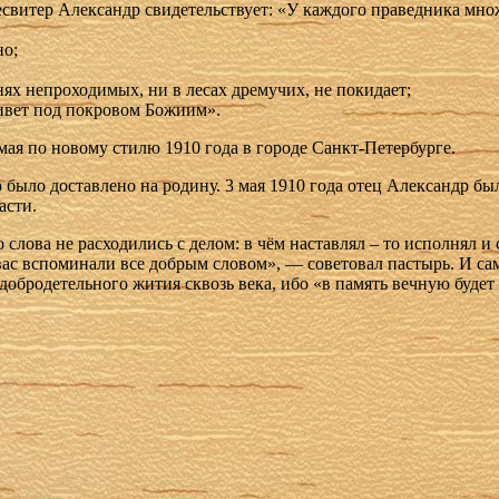
есвитер Александр свидетельствует: «У каждого праведника мно
но;
нях непроходимых, ни в лесах дремучих, не покидает;
живет под покровом Божиим».
ая по новому стилю 1910 года в городе Санкт-Петербурге.
ыло доставлено на родину. 3 мая 1910 года отец Александр был
асти.
слова не расходились с делом: в чём наставлял – то исполнял и 
 вас вспоминали все добрым словом», — советовал пастырь. И са
 добродетельного жития сквозь века, ибо «в память вечную будет 