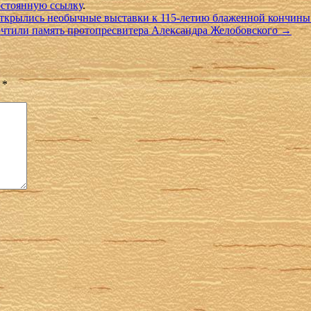
стоянную ссылку
.
открылись необычные выставки к 115-летию блаженной кончины
очтили память протопресвитера Александра Желобовского
→
ы
*