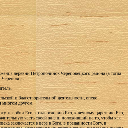
оженца деревни Петропочинок Череповецкого района (а тогда
а Череповца.
итель.
льской и благотворительной деятельности, опеке
и многом другом.
гу, к любви Его, к славословию Его, к вечному царствию Его,
начительную часть своей жизни положивший на то, чтобы как
ка заключается в вере в Бога, в преданности Богу, в