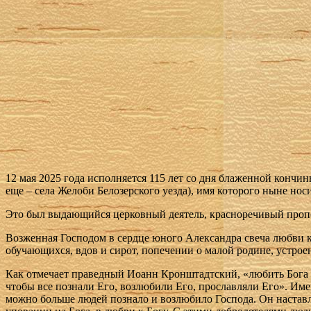
12 мая 2025 года исполняется 115 лет со дня блаженной кончи
еще – села Желоби Белозерского уезда), имя которого ныне но
Это был выдающийся церковный деятель, красноречивый проп
Возженная Господом в сердце юного Александра свеча любви к
обучающихся, вдов и сирот, попечении о малой родине, устро
Как отмечает праведный Иоанн Кронштадтский, «любить Бога в
чтобы все познали Его, возлюбили Его, прославляли Его». Име
можно больше людей познало и возлюбило Господа. Он наставлял