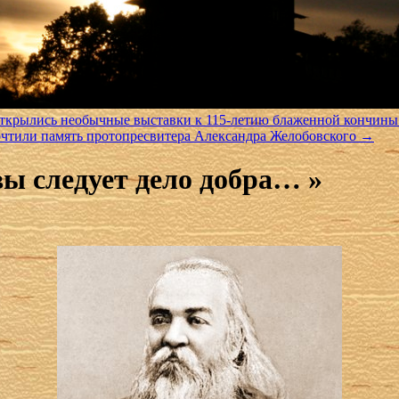
открылись необычные выставки к 115-летию блаженной кончины
очтили память протопресвитера Александра Желобовского
→
вы следует дело добра… »