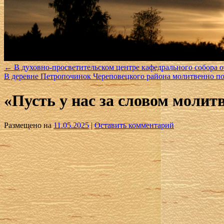
←
В духовно-просветительском центре кафедрального собора 
В деревне Петропочинок Череповецкого района молитвенно п
«Пусть у нас за словом молит
Размещено на
11.05.2025
|
Оставить комментарий