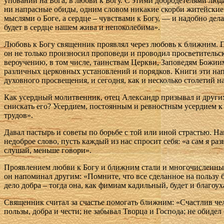
уповании на Бога, в любви к Богу. С этими добродетелями люд
ни напрасные обиды, одним словом никакие скорби житейские не
мыслями о Боге, а сердце – чувствами к Богу, — и надобно делать
будет в сердце нашем жива и непоколебима».
Любовь к Богу священник проявлял через любовь к ближним. П
он не только произносил проповеди и проводил просветительс
вероучению, в том числе, таинствам Церкви, Заповедям Божи
различных церковных установлений и порядков. Книги эти нап
духовного просвещения, и сегодня, как и несколько столетий
Как усердный молитвенник, отец Александр призывал и других 
снискать его? Усердием, постоянным и ревностным усердием к 
трудов».
Давал пастырь и советы по борьбе с той или иной страстью. На
недоброе слово, пусть каждый из нас спросит себя: «а сам я р
слушай, меньше говори».
Проявлением любви к Богу и ближним стали и многочисленные 
он напоминал другим: «Помните, что все сделанное на пользу 
дело добра – тогда она, как фимиам кадильный, будет и благоух
Священник считал за счастье помогать ближним: «Счастлив чело
пользы, добра и чести; не забывал Творца и Господа; не обидел