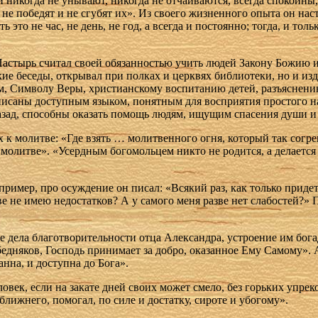
и никогда не унывают, никогда не отчаиваются, всегда спокойны
 победят и не сгубят их». Из своего жизненного опыта он наста
 это не час, не день, не год, а всегда и постоянно; тогда, и толь
астырь считал своей обязанностью учить людей Закону Божию и 
кие беседы, открывал при полках и церквях библиотеки, но и и
им, Символу Веры, христианскому воспитанию детей, разъяснен
исаны доступным языком, понятным для восприятия простого нар
 назад, способны оказать помощь людям, ищущим спасения души 
к молитве: «Где взять … молитвенного огня, который так согрев
молитве». «Усердным богомольцем никто не родится, а делается
пример, про осуждение он писал: «Всякий раз, как только приде
азве не имею недостатков? А у самого меня разве нет слабостей?
дела благотворительности отца Александра, устроение им бога
бедняков, Господь принимает за добро, оказанное Ему Самому». 
анна, и доступна до Бога».
век, если на закате дней своих может смело, без горьких упреко
 ближнего, помогал, по силе и достатку, сироте и убогому».