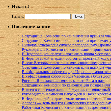
Искать!
Найти:
Последние записи
Сотрудница Комиссии по канонизации приняла учас
Сотрудница Комиссии по канонизации принимает уч
Синодом утверждена служба преподобному Иродио
Руководитель Комиссии по канонизации принимает
В Череповецкой епархии появилась икона местног
В Череповецкой епархии состоится крестный ход 
В селе Верховье почтили память священномученик
Сотрудница Комиссии по канонизации приняла учас
В кафедральном соборе города Череповца молитве
В кафедральный собор города Череповца будут до
Ростово-Ярославские святые, молите Бога о нас.
Сотрудники Комиссии по канонизации поздравили 
Вышел в свет епархиальный журнал, посвященный 
Руководитель Комиссии награжден к Пасхе кресто
В Череповецкой епархии молитвенно почтили пам
2 апреля — день памяти Синозерских преподобном
Работники Комиссии по канонизации встретились 