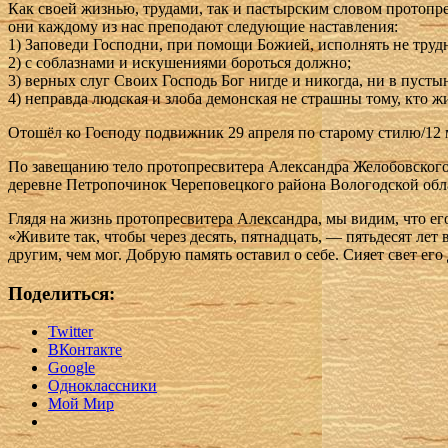
Как своей жизнью, трудами, так и пастырским словом протопр
они каждому из нас преподают следующие наставления:
1) Заповеди Господни, при помощи Божией, исполнять не труд
2) с соблазнами и искушениями бороться должно;
3) верных слуг Своих Господь Бог нигде и никогда, ни в пусты
4) неправда людская и злоба демонская не страшны тому, кто 
Отошёл ко Господу подвижник 29 апреля по старому стилю/12 м
По завещанию тело протопресвитера Александра Желобовского б
деревне Петропочинок Череповецкого района Вологодской обл
Глядя на жизнь протопресвитера Александра, мы видим, что его 
«Живите так, чтобы через десять, пятнадцать, — пятьдесят лет
другим, чем мог. Добрую память оставил о себе. Сияет свет его
Поделиться:
Twitter
ВКонтакте
Google
Одноклассники
Мой Мир