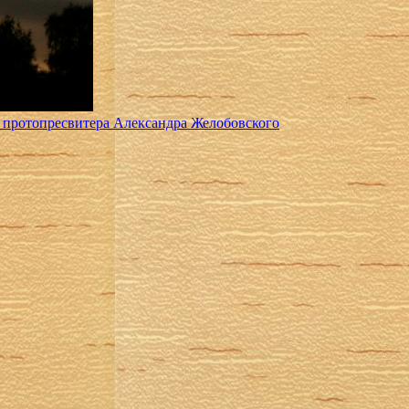
 протопресвитера Александра Желобовского