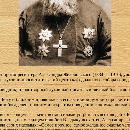
ны протопресвитера Александра Желобовского (1834 — 1910), ур
сит духовно-просветительский центр кафедрального собора город
оведник, плодотворный духовный писатель и щедрый благотвор
 Богу и ближним проявилась в его активной духовно-просветите
ении богаделен, простом и открытом поведении с окружающими 
сем сердцем — значит всеми силами устремлять всех людей к Бо
нно так, всем сердцем и любил Владыку всех отец Александр, з
 своих пасомых: «Самое прочное, самое желанное счастье челове