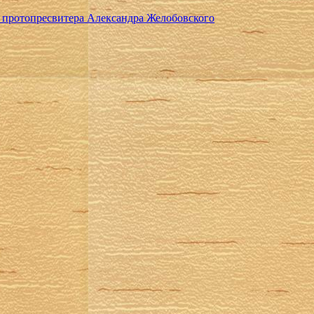
 протопресвитера Александра Желобовского