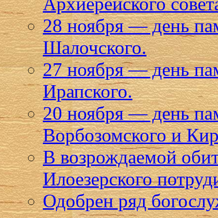
Архиерейского совет
28 ноября — день па
Шалочского.
27 ноября — день п
Ирапского.
20 ноября — день п
Ворбозомского и Кир
В возрождаемой оби
Илоезерского потруд
Одобрен ряд богослу