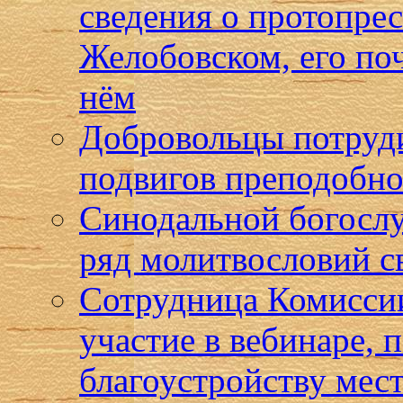
сведения о протопре
Желобовском, его по
нём
Добровольцы потруди
подвигов преподобно
Синодальной богосл
ряд молитвословий с
Сотрудница Комиссии
участие в вебинаре,
благоустройству мест