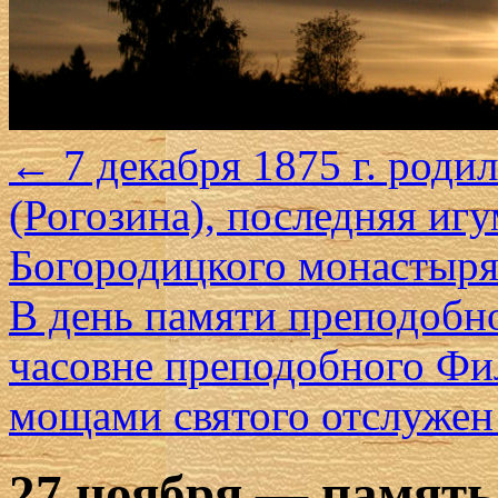
←
7 декабря 1875 г. роди
(Рогозина), последняя иг
Богородицкого монастыр
В день памяти преподобн
часовне преподобного Фи
мощами святого отслужен
27 ноября — память