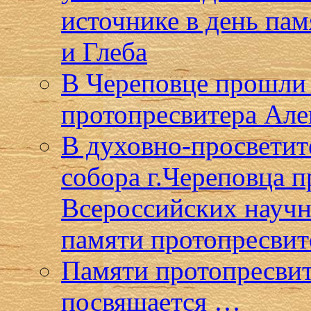
источнике в день па
и Глеба
В Череповце прошли 
протопресвитера Але
В духовно-просветит
собора г.Череповца 
Всероссийских научн
памяти протопресвит
Памяти протопресвит
посвящается …