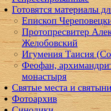
Готовятся материалы д
Епископ Череповецк
Протопресвитер Алек
Желобовский
Игумения Таисия (Со
Феофан, архимандри
монастыря
Святые места и святын
Фотоархив
Синодики