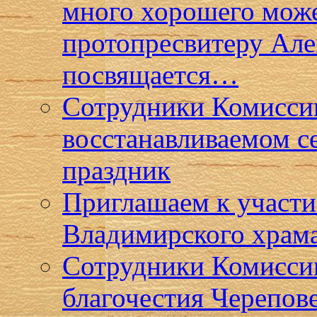
много хорошего може
протопресвитеру Ал
посвящается…
Сотрудники Комиссии
восстанавливаемом с
праздник
Приглашаем к участи
Владимирского храма
Сотрудники Комисси
благочестия Черепов