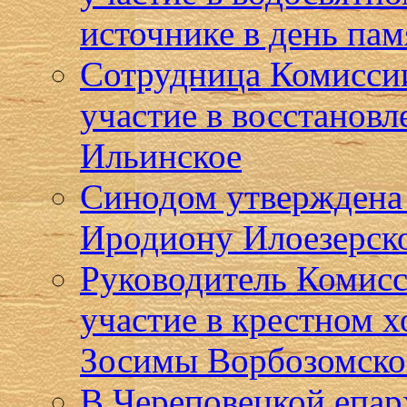
источнике в день пам
Сотрудница Комисси
участие в восстановл
Ильинское
Синодом утверждена
Иродиону Илоезерск
Руководитель Комисс
участие в крестном 
Зосимы Ворбозомско
В Череповецкой епар