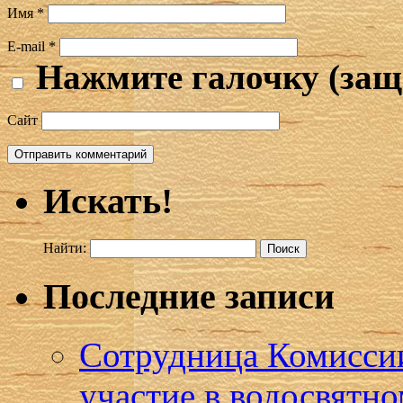
Имя
*
E-mail
*
Нажмите галочку (защ
Сайт
Искать!
Найти:
Последние записи
Сотрудница Комиссии
участие в водосвятн