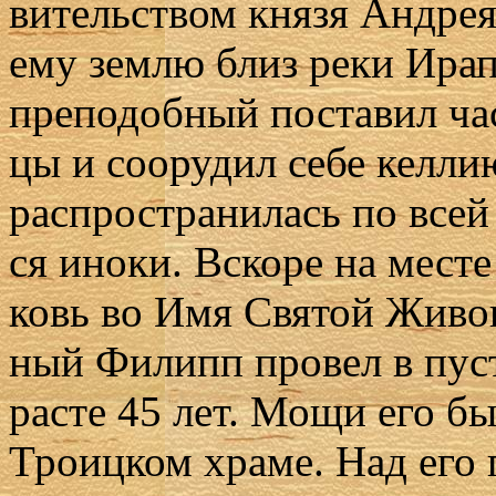
ви­тель­ством кня­зя Ан­дрея
ему зем­лю близ ре­ки Ира­па
пре­по­доб­ный по­ста­вил ч
цы и со­ору­дил се­бе кел­ли
рас­про­стра­ни­лась по всей
ся ино­ки. Вско­ре на ме­сте 
ковь во Имя Свя­той Жи­во­н
ный Филипп про­вел в пу­сты
расте 45 лет. Мо­щи его бы­
Тро­иц­ком хра­ме. Над его г