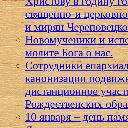
Христову в годину г
священно-и церковн
и мирян Череповецко
Новомученики и испо
молите Бога о нас.
Сотрудники епархиал
канонизации подвижн
дистанционное учас
Рождественских обра
10 января – день па