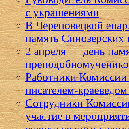
с украшениями
В Череповецкой епар
память Синозерских
2 апреля — день пам
преподобномученико
Работники Комиссии 
писателем-краеведом
Сотрудники Комисси
участие в мероприят
епархиального журна