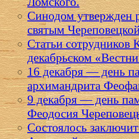
Ломского.
Синодом утвержден р
святым Череповецкой
Статьи сотрудников 
декабрьском «Вестни
16 декабря — день п
архимандрита Феофан
9 декабря — день па
Феодосия Череповец
Состоялось заключите