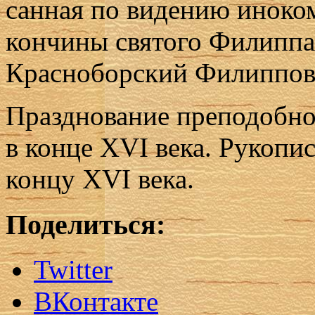
сан­ная по ви­де­нию ино­ком
кон­чи­ны свя­то­го Филип­па
Крас­но­бор­ский Филип­пов
Празд­но­ва­ние пре­по­доб­н
в кон­це XVI ве­ка. Ру­ко­пис
кон­цу XVI ве­ка.
Поделиться:
Twitter
ВКонтакте