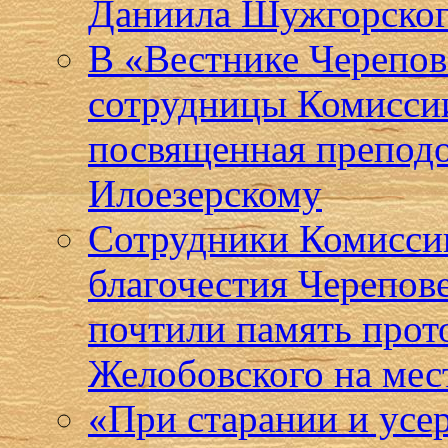
Даниила Шужгорског
В «Вестнике Черепов
сотрудницы Комиссии
посвященная препод
Илоезерскому
Сотрудники Комисси
благочестия Черепов
почтили память прот
Желобовского на мес
«При старании и усе