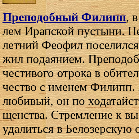
Пре­по­доб­ный Филипп
, 
лем Ирап­ской пу­сты­ни. Не
лет­ний Фе­о­фил по­се­лил­с
жил по­да­я­ни­ем. Пре­по­до
че­сти­во­го от­ро­ка в оби­т
че­ство с име­нем Филипп. 
лю­би­вый, он по хо­да­тай­с
щен­ства. Стрем­ле­ние к вы
уда­лить­ся в Бе­ло­зер­скую 