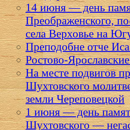
14 июня — день пам
Преображенского, по
села Верховье на Юг
Преподобне отче Исаа
Ростово-Ярославские 
На месте подвигов п
Шухтовского молитве
земли Череповецкой
1 июня — день памят
Шухтовского — негас