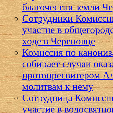
благочестия земли Ч
Сотрудники Комисси
участие в общегород
ходе в Череповце
Комиссия по канониз
собирает случаи ока
протопресвитером А
молитвам к нему
Сотрудница Комиссии
участие в водосвятн