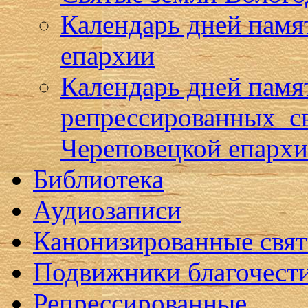
Календарь дней памя
епархии
Календарь дней памя
репрессированных с
Череповецкой епарх
Библиотека
Аудиозаписи
Канонизированные свя
Подвижники благочест
Репрессированные