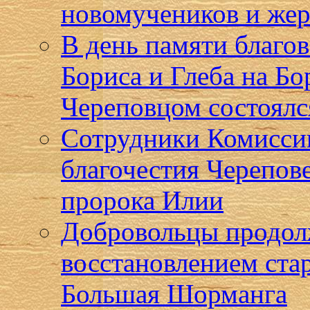
новомучеников и жер
В день памяти благо
Бориса и Глеба на Бо
Череповцом состоялс
Сотрудники Комисси
благочестия Черепов
пророка Илии
Добровольцы продол
восстановлением ста
Большая Шорманга