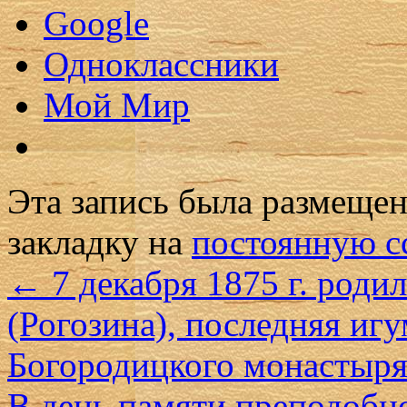
Google
Одноклассники
Мой Мир
Эта запись была размеще
закладку на
постоянную с
←
7 декабря 1875 г. роди
(Рогозина), последняя иг
Богородицкого монастыр
В день памяти преподобн