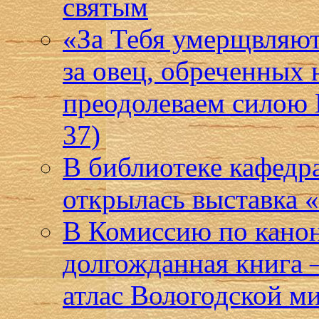
святым
«За Тебя умерщвляют 
за овец, обреченных 
преодолеваем силою 
37)
В библиотеке кафедр
открылась выставка
В Комиссию по кано
долгожданная книга
атлас Вологодской м