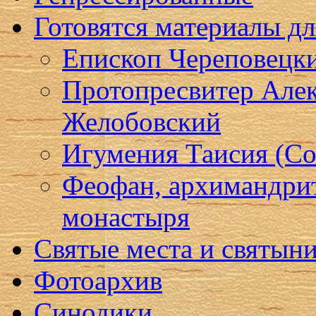
Готовятся материалы д
Епископ Череповецк
Протопресвитер Алек
Желобовский
Игумения Таисия (Со
Феофан, архимандри
монастыря
Святые места и святын
Фотоархив
Синодики