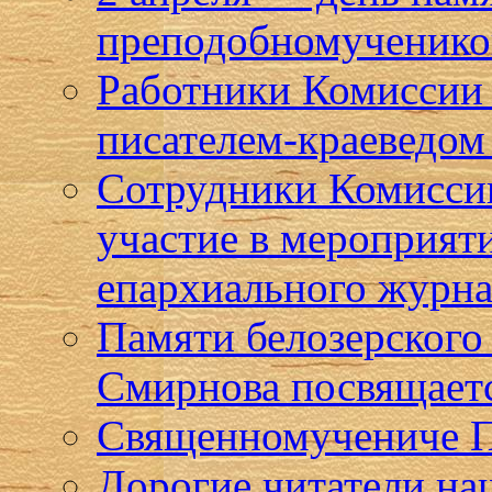
преподобномученико
Работники Комиссии 
писателем-краеведом
Сотрудники Комисси
участие в мероприят
епархиального журна
Памяти белозерского
Смирнова посвящает
Священномучениче Па
Дорогие читатели на