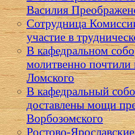
Василия Преображен
Сотрудница Комиссии
участие в трудническ
В кафедральном собо
молитвенно почтили 
Ломского
В кафедральный собо
доставлены мощи пр
Ворбозомского
Ростово-Ярославские 