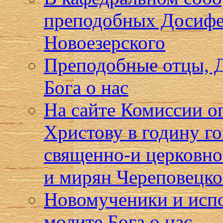
преподобных Досифе
Новоезерского
Преподобные отцы, Д
Бога о нас
На сайте Комиссии о
Христову в годину г
священно-и церковн
и мирян Череповецко
Новомученики и испо
молите Бога о нас.