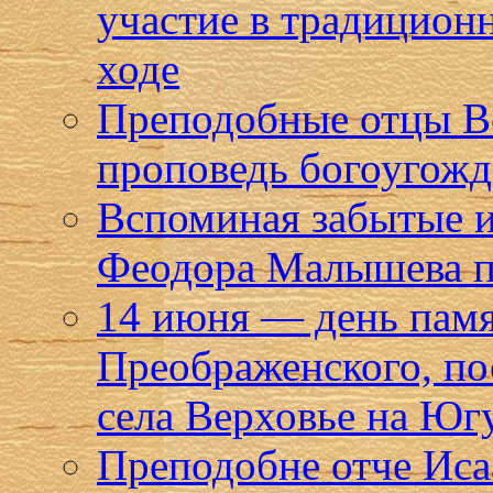
участие в традицион
ходе
Преподобные отцы В
проповедь богоугожде
Вспоминая забытые 
Феодора Малышева п
14 июня — день пам
Преображенского, по
села Верховье на Юг
Преподобне отче Исаа