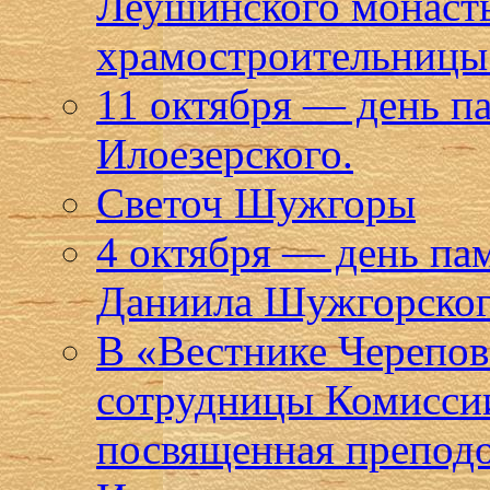
Леушинского монаст
храмостроительницы 
11 октября — день п
Илоезерского.
Светоч Шужгоры
4 октября — день па
Даниила Шужгорског
В «Вестнике Черепов
сотрудницы Комиссии
посвященная препод