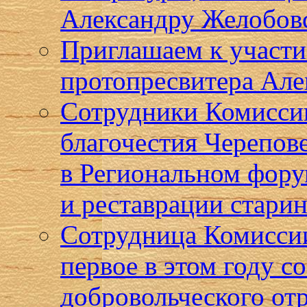
Александру Желобов
Приглашаем к участи
протопресвитера Але
Сотрудники Комисси
благочестия Черепов
в Региональном фор
и реставрации стари
Сотрудница Комиссии
первое в этом году с
добровольческого от