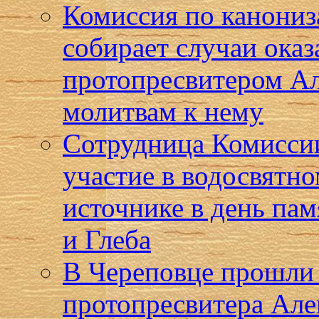
Комиссия по канониз
собирает случаи ока
протопресвитером А
молитвам к нему
Сотрудница Комиссии
участие в водосвятн
источнике в день па
и Глеба
В Череповце прошли 
протопресвитера Але