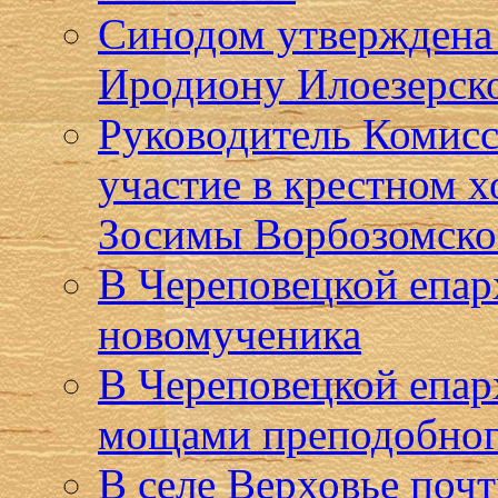
Синодом утверждена
Иродиону Илоезерск
Руководитель Комисс
участие в крестном 
Зосимы Ворбозомско
В Череповецкой епар
новомученика
В Череповецкой епар
мощами преподобног
В селе Верховье поч