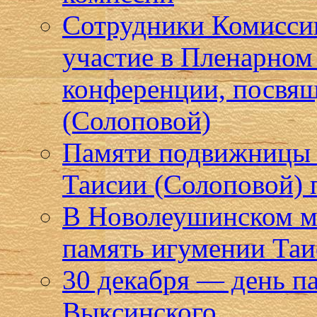
Сотрудники Комисси
участие в Пленарном
конференции, посвя
(Солоповой)
Памяти подвижницы в
Таисии (Солоповой)
В Новолеушинском м
память игумении Та
30 декабря — день п
Выксинского