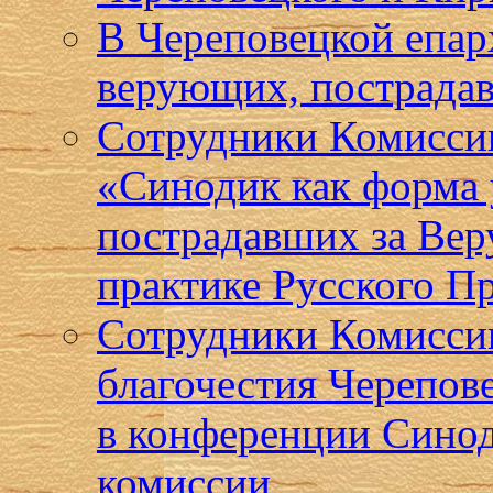
В Череповецкой епар
верующих, пострадав
Сотрудники Комиссии
«Синодик как форма 
пострадавших за Веру
практике Русского П
Сотрудники Комисси
благочестия Черепов
в конференции Сино
комиссии