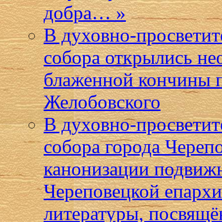
добра… »
В духовно-просветит
собора открылись не
блаженной кончины п
Желобовского
В духовно-просветит
собора города Череп
канонизации подвижн
Череповецкой епархи
литературы, посвящё