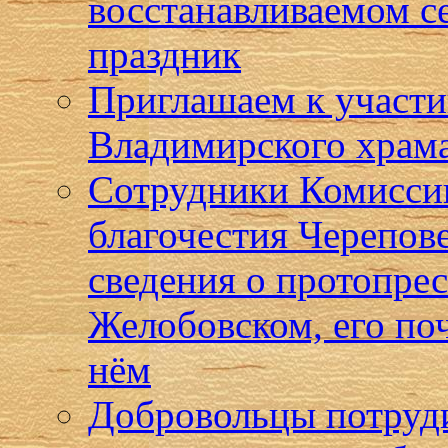
восстанавливаемом с
праздник
Приглашаем к участи
Владимирского храма
Сотрудники Комисси
благочестия Черепов
сведения о протопре
Желобовском, его по
нём
Добровольцы потруди