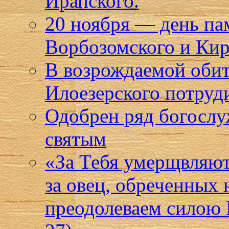
Ирапского.
20 ноября — день п
Ворбозомского и Кир
В возрождаемой оби
Илоезерского потруд
Одобрен ряд богослу
святым
«За Тебя умерщвляют 
за овец, обреченных 
преодолеваем силою 