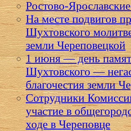
Ростово-Ярославские 
На месте подвигов п
Шухтовского молитве
земли Череповецкой
1 июня — день памят
Шухтовского — негас
благочестия земли Ч
Сотрудники Комисси
участие в общегород
ходе в Череповце