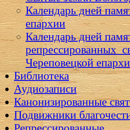
Календарь дней памя
епархии
Календарь дней памя
репрессированных с
Череповецкой епарх
Библиотека
Аудиозаписи
Канонизированные свя
Подвижники благочест
Репрессированные