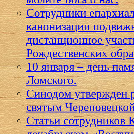
Сотрудники епархиал
канонизации подвижн
дистанционное учас
Рождественских обра
10 января – день па
Ломского.
Синодом утвержден р
святым Череповецкой
Статьи сотрудников 
декабрьском «Вестни