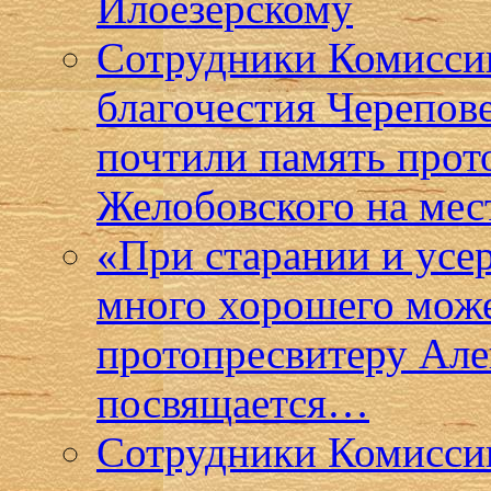
Илоезерскому
Сотрудники Комисси
благочестия Черепов
почтили память прот
Желобовского на мес
«При старании и усе
много хорошего може
протопресвитеру Ал
посвящается…
Сотрудники Комиссии