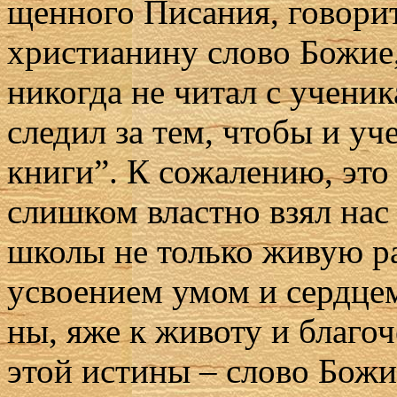
щен­но­го Пи­са­ния, го­во­ри
хри­сти­а­ни­ну сло­во Бо­жи
ни­ко­гда не чи­тал с уче­ни­к
сле­дил за тем, чтобы и уче
кни­ги”. К со­жа­ле­нию, это
слиш­ком власт­но взял нас 
шко­лы не толь­ко жи­вую ра­
усво­е­ни­ем умом и серд­цем
ны, яже к жи­во­ту и бла­го­
этой ис­ти­ны – сло­во Бо­жи