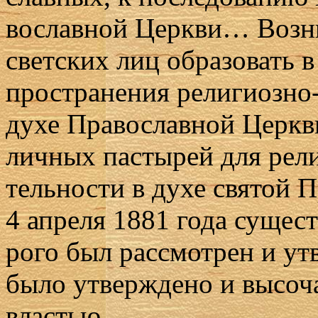
во­слав­ной Церк­ви… Воз­н
свет­ских лиц об­ра­зо­вать в
про­стра­не­ния ре­ли­ги­оз­н
ду­хе Пра­во­слав­ной Церк­в
лич­ных пас­ты­рей для ре­ли­
тель­но­сти в ду­хе свя­той
4 ап­ре­ля 1881 го­да су­ще­с
ро­го был рас­смот­рен и ут
бы­ло утвер­жде­но и вы­со­ча
вла­стью.