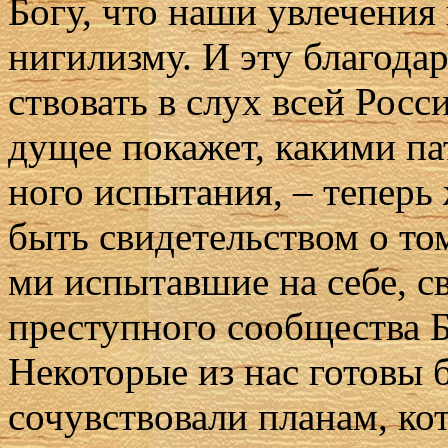
Бо­гу, что на­ши увле­че­ния
ни­ги­лиз­му. И эту бла­го­д
ство­вать в слух всей Рос­сии
ду­щее по­ка­жет, ка­ки­ми п
но­го ис­пы­та­ния, – те­перь
быть сви­де­тель­ством о то
ми ис­пы­тав­шие на се­бе, св
пре­ступ­но­го со­об­ще­ства 
Неко­то­рые из нас го­то­вы б
со­чув­ство­ва­ли пла­нам, ко