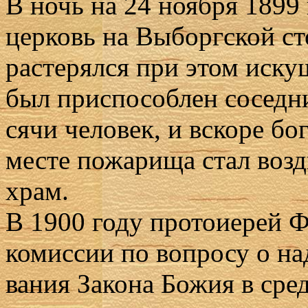
В ночь на 24 но­яб­ря 1899 г
цер­ковь на Вы­борг­ской с
рас­те­рял­ся при этом ис­к
был при­спо­соб­лен со­сед­
ся­чи че­ло­век, и вско­ре бо­
ме­сте по­жа­ри­ща стал воз­
храм.
В 1900 го­ду про­то­и­е­рей
ко­мис­сии по во­про­су о над
ва­ния За­ко­на Бо­жия в сре