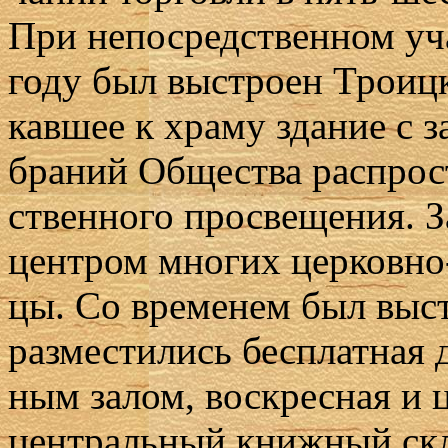
При непо­сред­ствен­ном уч
го­ду был вы­стро­ен Тро­иц
кав­шее к хра­му зда­ние с з
бра­ний Об­ще­ства рас­про­ст
ствен­но­го про­све­ще­ния. 
цен­тром мно­гих цер­ков­но-
цы. Со вре­ме­нем был вы­ст
раз­ме­сти­лись бес­плат­ная 
ным за­лом, вос­крес­ная и ц
цен­траль­ный книж­ный скла