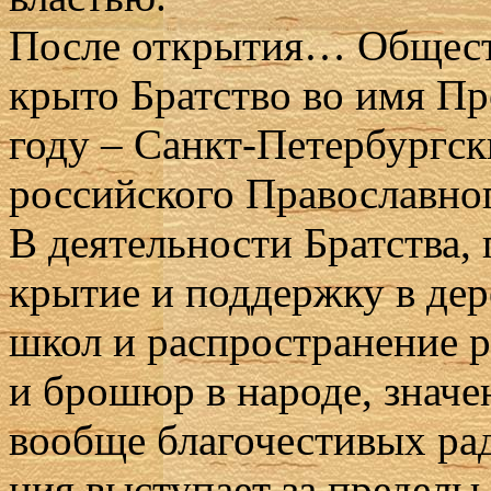
По­сле от­кры­тия… Об­ще­ств
кры­то Брат­ство во имя Пре­
го­ду – Санкт-Пе­тер­бург­с
рос­сий­ско­го Пра­во­слав­но
В де­я­тель­но­сти Брат­ства, 
кры­тие и под­держ­ку в де­р
школ и рас­про­стра­не­ние р
и бро­шюр в на­ро­де, зна­че­
во­об­ще бла­го­че­сти­вых ра­
ния вы­сту­па­ет за пре­де­л