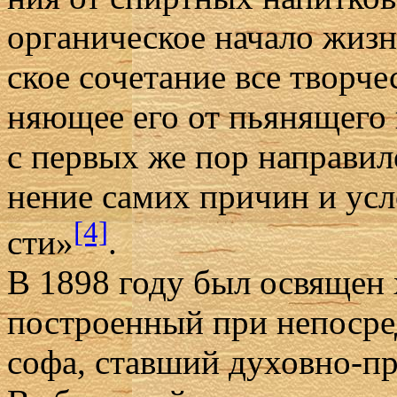
ор­га­ни­че­ское на­ча­ло жиз­
ское со­че­та­ние все твор­че
ня­ю­щее его от пья­ня­ще­го 
с пер­вых же пор на­пра­ви­л
не­ние са­мих при­чин и усло
[4]
сти»
.
В 1898 го­ду был освя­щен 
по­стро­ен­ный при непо­сре
со­фа, став­ший ду­хов­но-пр