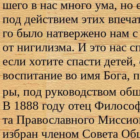
ше­го в нас мно­го ума, но
под дей­стви­ем этих впе­чат­
го бы­ло на­твер­же­но нам с 
от ни­ги­лиз­ма. И это нас сп
ес­ли хо­ти­те спа­сти де­тей, 
вос­пи­та­ние во имя Бо­га, 
ры, под ру­ко­вод­ством об­
В 1888 го­ду отец Фило­соф 
та Пра­во­слав­но­го Мис­си­о
из­бран чле­ном Со­ве­та Об­щ