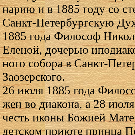
на­рию и в 1885 го­ду со сте­
Санкт-Пе­тер­бург­скую Ду­
1885 го­да Фило­соф Ни­ко­ла­
Еле­ной, до­че­рью ипо­ди­а­ко
но­го со­бо­ра в Санкт-Пе­тер
За­озер­ско­го.
26 июля 1885 го­да Фило­соф
жен во диа­ко­на, а 28 июля 
честь ико­ны Бо­жи­ей Ма­те
дет­ском при­юте прин­ца Пет