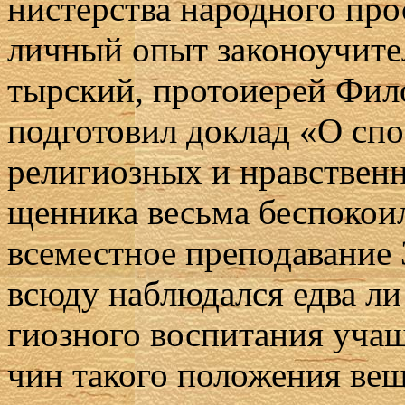
ни­стер­ства на­род­но­го про
лич­ный опыт за­ко­но­учи­те
тыр­ский, про­то­и­е­рей Фил
под­го­то­вил до­клад «О спо­
ре­ли­ги­оз­ных и нрав­ствен
щен­ни­ка весь­ма бес­по­ко­
все­мест­ное пре­по­да­ва­ние
всю­ду на­блю­дал­ся ед­ва л
ги­оз­но­го вос­пи­та­ния уча­
чин та­ко­го по­ло­же­ния ве