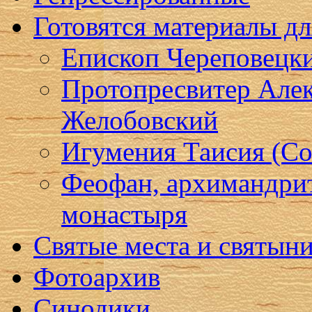
Готовятся материалы д
Епископ Череповецк
Протопресвитер Алек
Желобовский
Игумения Таисия (Со
Феофан, архимандри
монастыря
Святые места и святын
Фотоархив
Синодики