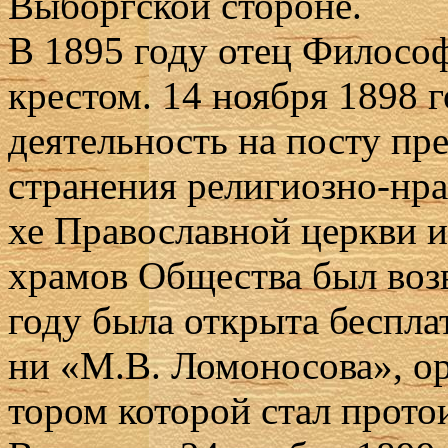
Вы­борг­ской сто­роне.
В 1895 го­ду отец Фило­соф
кре­стом. 14 но­яб­ря 1898 
де­я­тель­ность на по­сту пре
стра­не­ния ре­ли­ги­оз­но-нр
хе Пра­во­слав­ной церк­ви 
хра­мов Об­ще­ства был воз­в
го­ду бы­ла от­кры­та бес­пла
ни «М.В. Ло­мо­но­со­ва», ор­
то­ром ко­то­рой стал про­то