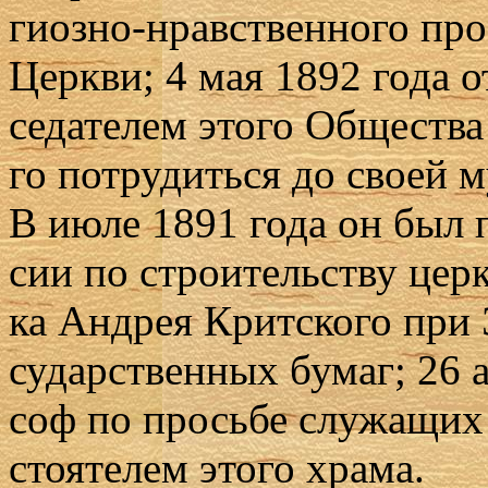
ги­оз­но-нрав­ствен­но­го про
Церк­ви; 4 мая 1892 го­да 
се­да­те­лем это­го Об­ще­ст
го по­тру­дить­ся до сво­ей м
В июле 1891 го­да он был пр
сии по стро­и­тель­ству церк
ка Ан­дрея Крит­ско­го при Эк
судар­ствен­ных бу­маг; 26 
соф по прось­бе слу­жа­щих 
сто­я­те­лем это­го хра­ма.