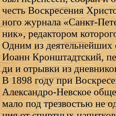
честь Вос­кре­се­ния Хри­сто­
но­го жур­на­ла «Санкт-Пе­т
ник», ре­дак­то­ром ко­то­ро
Од­ним из де­я­тель­ней­ших 
Иоанн Крон­штадт­ский, пе­
ди и от­рыв­ки из днев­ни­ко
В 1898 го­ду при Вос­кре­се
Алек­сан­дро-Нев­ское об­ще­
ма­ло под трез­во­стью не од
ния от спирт­ных на­пит­ков,