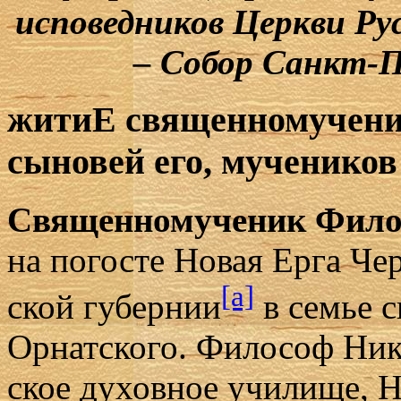
исповедников Церкви Ру
– Собор Санкт-П
житиЕ священномучени
сыновей его, мучеников
Свя­щен­но­му­че­ник Фило
на по­го­сте Но­вая Ер­га Че­р
[a]
ской гу­бер­нии
в се­мье с
Ор­нат­ско­го. Фило­соф Ни­к
ское ду­хов­ное учи­ли­ще, 