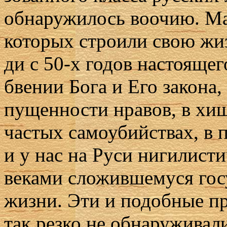
об­на­ру­жи­лось во­очию. Ма­т
ко­то­рых стро­и­ли свою жиз
ди с 50‑х го­дов на­сто­я­ще­г
бве­нии Бо­га и Его за­ко­на,
пу­щен­но­сти нра­вов, в хи
ча­стых са­мо­убий­ствах, в п
и у нас на Ру­си ни­ги­ли­сти
ве­ка­ми сло­жив­ше­му­ся го
жиз­ни. Эти и по­доб­ные при
так рез­ко не об­на­ру­жи­ва­л