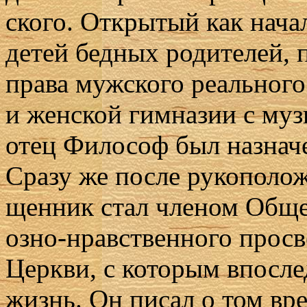
ско­го. От­кры­тый как на­чал
де­тей бед­ных ро­ди­те­лей,
пра­ва муж­ско­го ре­аль­но­го
и жен­ской гим­на­зии с му­з
отец Фило­соф был на­зна­чен
Сра­зу же по­сле ру­ко­по­ло­
щен­ник стал чле­ном Об­ще­с
оз­но-нрав­ствен­но­го про­св
Церк­ви, с ко­то­рым впо­сле
жизнь. Он пи­сал о том вре­