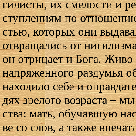
ги­ли­сты, их сме­ло­сти и ре
ступ­ле­ни­ям по от­но­ше­ни
стью, ко­то­рых они вы­да­ва­
от­вра­ща­лись от ни­ги­лиз­ма
он от­ри­ца­ет и Бо­га. Жи­во
на­пря­жен­но­го раз­ду­мья о
на­хо­ди­ло се­бе и оправ­да­т
дях зре­ло­го воз­рас­та – мы
ства: мать, обу­чав­шую нас
ве со слов, а так­же впе­чат­