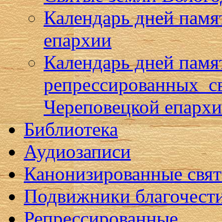
Календарь дней памя
епархии
Календарь дней памя
репрессированных с
Череповецкой епарх
Библиотека
Аудиозаписи
Канонизированные свя
Подвижники благочест
Репрессированные