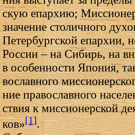
скую епар­хию; Мис­си­о­нер­
зна­че­ние сто­лич­но­го ду­хо
Пе­тер­бург­ской епар­хии, н
Рос­сии – на Си­бирь, на вне
в осо­бен­но­сти Япо­ния, та
во­слав­но­го мис­си­о­нер­ско
ние пра­во­слав­но­го на­се­л
ствия к мис­си­о­нер­ской де­
[1]
ков»
.