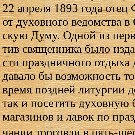
22 ап­ре­ля 1893 го­да отец
от ду­хов­но­го ве­дом­ства 
скую Ду­му. Од­ной из пер­вы
тив свя­щен­ни­ка бы­ло из­да
сти празд­нич­но­го от­ды­ха 
да­ва­ло бы воз­мож­ность то
вре­мя позд­ней ли­тур­гии д
так и по­се­тить ду­хов­ную б
ма­га­зи­нов и ла­вок по пра
ча­нии тор­гов­ли в пять-шес