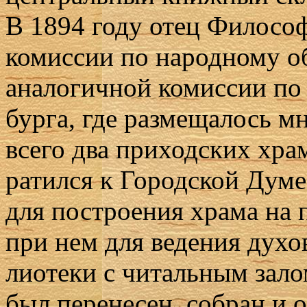
В 1894 го­ду отец Фило­соф
ко­мис­сии по на­род­но­му об
ана­ло­гич­ной ко­мис­сии п
бур­га, где раз­ме­ща­лось м
все­го два при­ход­ских хра­
ра­тил­ся к Го­род­ской Ду­м
для по­стро­е­ния хра­ма на 
при нем для ве­де­ния ду­хо
лио­те­ки с чи­таль­ным за­л
был пе­ре­не­сен, со­бран и 