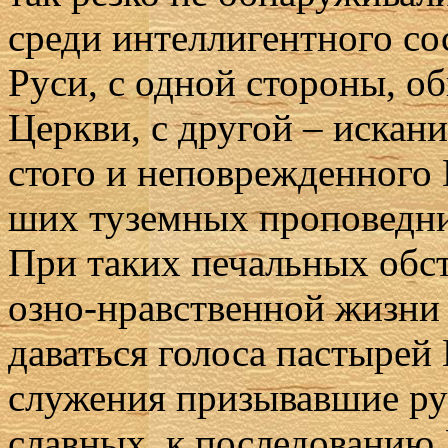
сре­ди ин­тел­ли­гент­но­го с
Ру­си, с од­ной сто­ро­ны, об
Церк­ви, с дру­гой – ис­ка­н
сто­го и непо­вре­жден­но­го 
ших ту­зем­ных про­по­вед­н
При та­ких пе­чаль­ных об­сто
оз­но-нрав­ствен­ной жиз­ни 
да­вать­ся го­ло­са пас­ты­ре
слу­же­ния при­зы­вав­шие ру
слав­ных, к по­сле­до­ва­нию