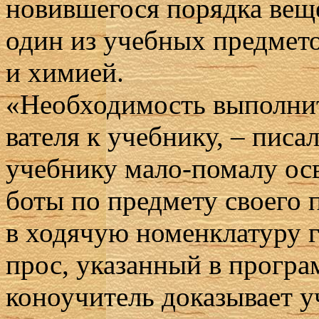
но­вив­ше­го­ся по­ряд­ка ве­
один из учеб­ных пред­ме­то
и хи­ми­ей.
«Необ­хо­ди­мость вы­пол­нит
ва­те­ля к учеб­ни­ку, – пи­са
учеб­ни­ку ма­ло-по­ма­лу осво
бо­ты по пред­ме­ту сво­е­го п
в хо­дя­чую но­мен­кла­ту­ру 
прос, ука­зан­ный в про­грам
ко­но­учи­тель до­ка­зы­ва­ет