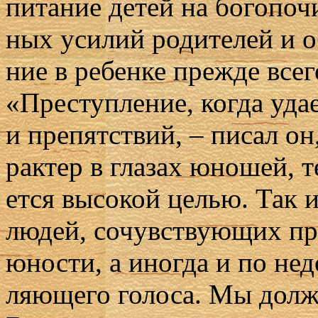
пи­та­ние де­тей на бо­го­по­
ных уси­лий ро­ди­те­лей и о
ние в ре­бен­ке преж­де все­го
«Пре­ступ­ле­ние, ко­гда уда
и пре­пят­ствий, – пи­сал он,
рак­тер в гла­зах юно­шей, т
ет­ся вы­со­кой це­лью. Так 
лю­дей, со­чув­ству­ю­щих п
юно­сти, а ино­гда и по недо­
ля­ю­ще­го го­ло­са. Мы долж