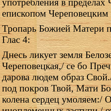
употребления в пределах
епископом Череповецким 
Тропарь Божией Матери п
Глас 4:
Днесь ликует земля Белозе
Череповецкая,/ се бо Пре
дарова людем образ Свой.
под покpов Твой, Мати Бо
колена сердец умоляем:/ 
иноплеменных заступи,/ 