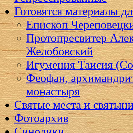
Готовятся материалы д
Епископ Череповецк
Протопресвитер Алек
Желобовский
Игумения Таисия (Со
Феофан, архимандри
монастыря
Святые места и святын
Фотоархив
Синодики