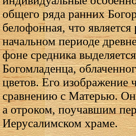
индивидуальные особенно
общего ряда ранних Бого
белофонная, что является
начальном периоде древн
фоне средника выделяетс
Богомладенца, облаченног
цветов. Его изображение 
сравнению с Матерью. Он
а отроком, поучавшим пе
Иерусалимском храме.