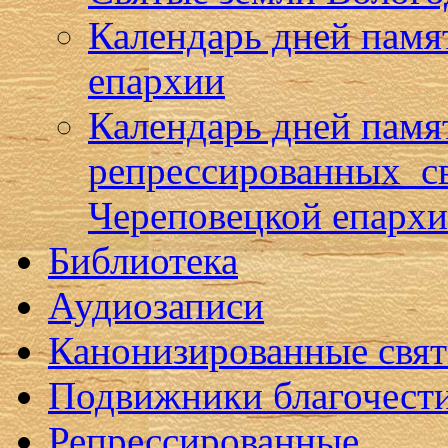
Календарь дней памя
епархии
Календарь дней памя
репрессированных с
Череповецкой епарх
Библиотека
Аудиозаписи
Канонизированные свя
Подвижники благочест
Репрессированные