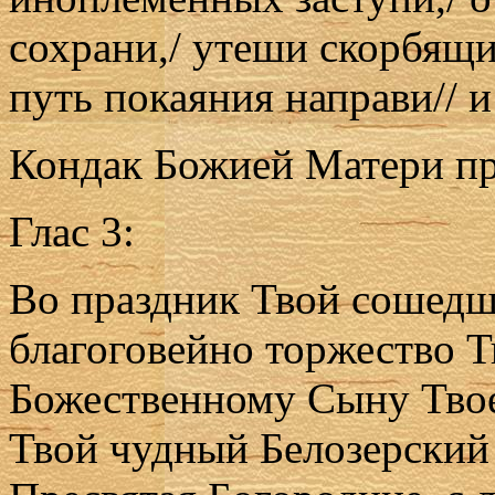
сохрани,/ утеши скорбящи
путь покаяния направи// 
Кондак Божией Матери пр
Глас 3:
Во праздник Твой сошедш
благоговейно торжество Т
Божественному Сыну Твоем
Твой чудный Белозерский 