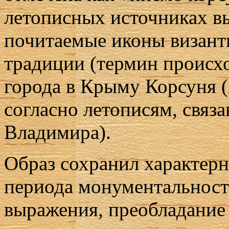
летописных источниках в
почитаемые иконы визант
традиции (термин происхо
города в Крыму Корсуня (
согласно летописям, связ
Владимира).
Образ сохранил характерн
периода монументальност
выражения, преобладание 