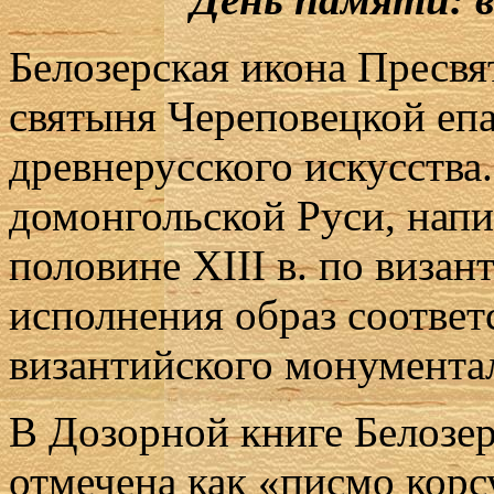
Белозерская икона Пресв
святыня Череповецкой еп
древнерусского искусства
домонгольской Руси, напис
половине XIII в. по виза
исполнения образ соотве
византийского монумента
В Дозорной книге Белозер
отмечена как «писмо корс