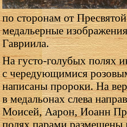
по сторонам от Пресвято
медальерные изображения
Гавриила.
На густо-голубых полях и
с чередующимися розовы
написаны пророки. На ве
в медальонах слева напра
Моисей, Аарон, Иоанн Пре
полях парами размещены 