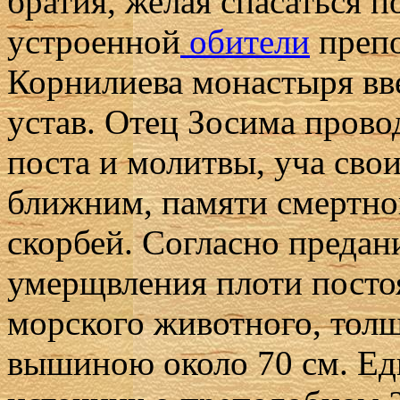
братия, желая спасаться п
устроенной
обители
препо
Корнилиева монастыря вв
устав. Отец Зосима прово
поста и молитвы, уча сво
ближним, памяти смертно
скорбей. Согласно преда
умерщвления плоти постоя
морского животного, толщ
вышиною около 70 см. Ед