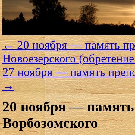
←
20 ноября — память п
Новоезерского (обретени
27 ноября — память преп
→
20 ноября — память
Ворбозомского