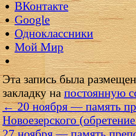
ВКонтакте
Google
Одноклассники
Мой Мир
Эта запись была размеще
закладку на
постоянную с
←
20 ноября — память п
Новоезерского (обретени
27 ноября — память преп