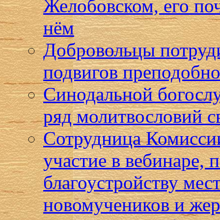
Желобовском, его по
нём
Добровольцы потруди
подвигов преподобно
Синодальной богосл
ряд молитвословий с
Сотрудница Комиссии
участие в вебинаре,
благоустройству мест
новомучеников и жер