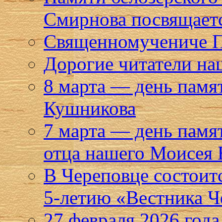
Смирнова посвящает
Священномучениче Па
Дорогие читатели на
8 марта — день памя
Кушникова
7 марта — день памя
отца нашего Моисея 
В Череповце состоит
5-летию «Вестника Ч
27 февраля 2026 года