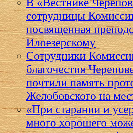
В «Вестнике Черепов
сотрудницы Комиссии
посвященная препод
Илоезерскому
Сотрудники Комисси
благочестия Черепов
почтили память прот
Желобовского на мес
«При старании и усе
много хорошего може