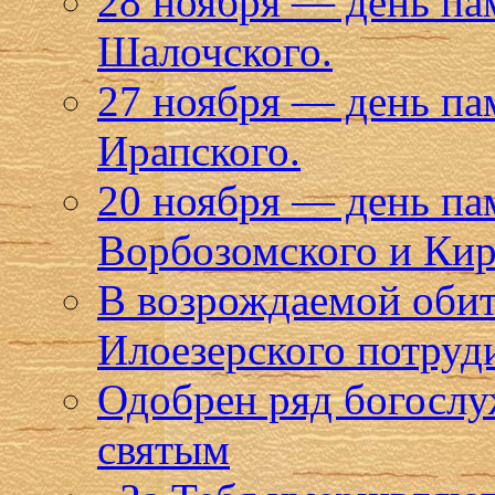
28 ноября — день па
Шалочского.
27 ноября — день п
Ирапского.
20 ноября — день п
Ворбозомского и Кир
В возрождаемой оби
Илоезерского потруд
Одобрен ряд богослу
святым