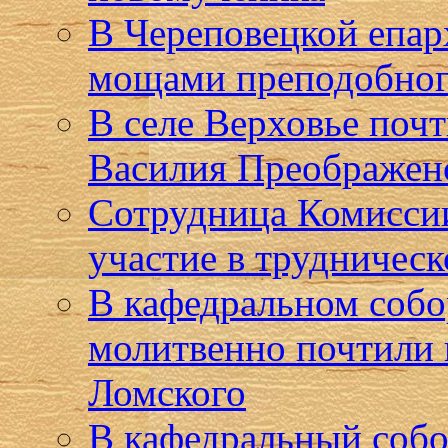
В Череповецкой епар
мощами преподобног
В селе Верховье поч
Василия Преображен
Сотрудница Комиссии
участие в трудническ
В кафедральном собо
молитвенно почтили 
Ломского
В кафедральный собо