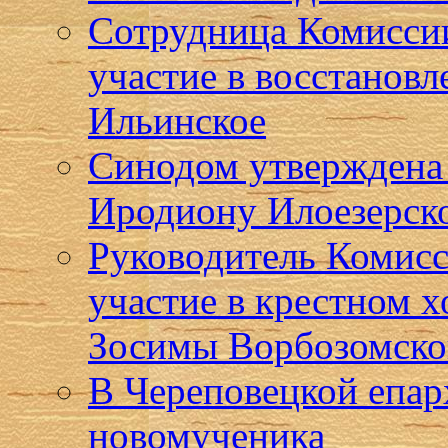
Сотрудница Комисси
участие в восстановл
Ильинское
Синодом утверждена
Иродиону Илоезерск
Руководитель Комисс
участие в крестном 
Зосимы Ворбозомско
В Череповецкой епар
новомученика