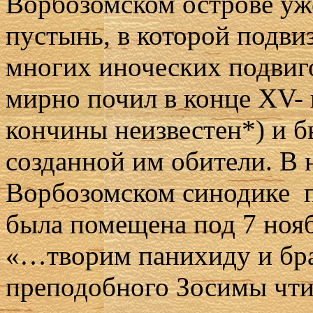
Ворбозомском острове уж
пустынь, в которой подви
многих иноческих подви
мирно почил в конце XV- 
кончины неизвестен*) и б
созданной им обители. В
Ворбозомском синодике 
была помещена под 7 нояб
«…творим панихиду и бра
преподобного Зосимы чтит