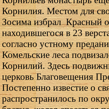
Корнилия. Местом для св
Зосима избрал Красный о
на­хо­див­ше­го­ся в 23 вер­ст
согласно устному предани
Комельские леса подвизал
Корнилий. Здесь подвижн
церковь Благовещения Пр
Постепенно известие о св
распространилось по округ