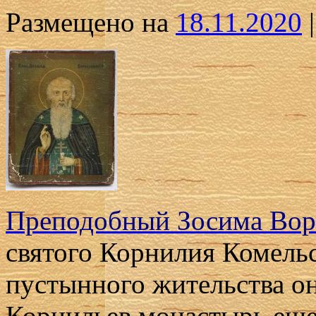
Размещено на
18.11.2020
|
Преподобный Зосима Во
святого Корнилия Комельс
пустынного жительства о
Корнильев монастырь еще