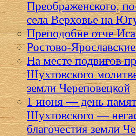
Преображенского, по
села Верховье на Юг
Преподобне отче Исаа
Ростово-Ярославские 
На месте подвигов п
Шухтовского молитве
земли Череповецкой
1 июня — день памят
Шухтовского — негас
благочестия земли Ч