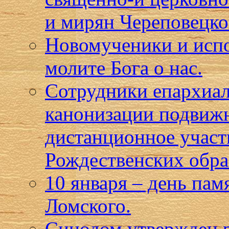
и мирян Череповецко
Новомученики и испо
молите Бога о нас.
Сотрудники епархиал
канонизации подвижн
дистанционное учас
Рождественских обра
10 января – день па
Ломского.
Синодом утвержден р