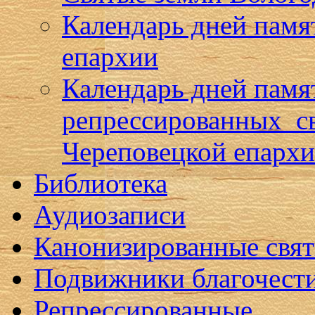
Календарь дней памя
епархии
Календарь дней памя
репрессированных с
Череповецкой епарх
Библиотека
Аудиозаписи
Канонизированные свя
Подвижники благочест
Репрессированные