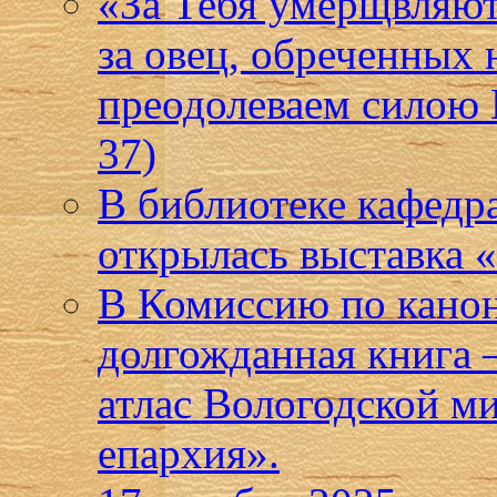
«За Тебя умерщвляют 
за овец, обреченных 
преодолеваем силою 
37)
В библиотеке кафедр
открылась выставка
В Комиссию по кано
долгожданная книга
атлас Вологодской м
епархия».