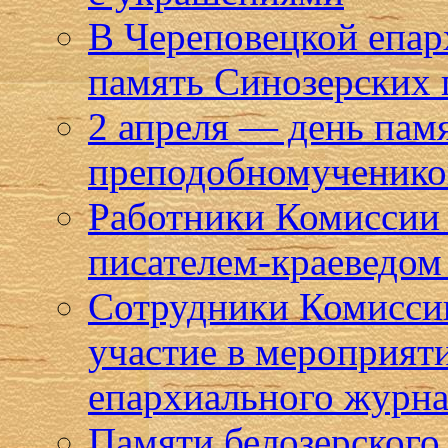
В Череповецкой епар
память Синозерских
2 апреля — день пам
преподобномученико
Работники Комиссии 
писателем-краеведом
Сотрудники Комисси
участие в мероприят
епархиального журна
Памяти белозерского