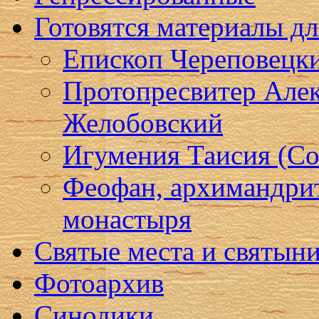
Готовятся материалы д
Епископ Череповецк
Протопресвитер Алек
Желобовский
Игумения Таисия (Со
Феофан, архимандри
монастыря
Святые места и святын
Фотоархив
Синодики