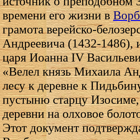
источник о преподобном 
времени его жизни в
Ворб
грамота верейско-белозер
Андреевича (1432-1486), 
царя Иоанна IV Васильевич
«Велел князь Михаила Ан
лесу к деревне к Пидьби
пустыню старцу Изосиме, 
деревни на олховое болот
Этот документ подтвержда