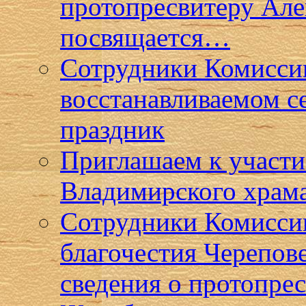
протопресвитеру Ал
посвящается…
Сотрудники Комиссии
восстанавливаемом с
праздник
Приглашаем к участи
Владимирского храма
Сотрудники Комисси
благочестия Черепов
сведения о протопре