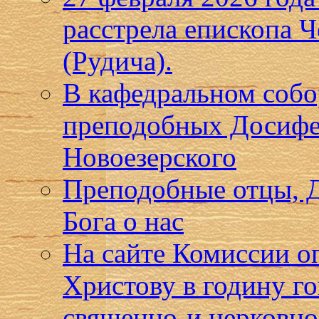
расстрела епископа 
(Рудича).
В кафедральном собо
преподобных Досифе
Новоезерского
Преподобные отцы, Д
Бога о нас
На сайте Комиссии о
Христову в годину г
священно-и церковн