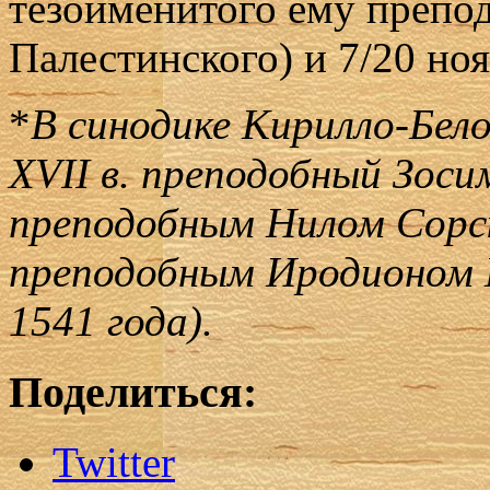
тезоименитого ему препо
Палестинского) и 7/20 ноя
*
В синодике Кирилло-Бел
XVII в. преподобный Зос
преподобным Нилом Сорск
преподобным Иродионом И
1541 года).
Поделиться:
Twitter