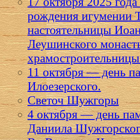
17 октября 2025 года
рождения игумении Т
настоятельницы Иоан
Леушинского монаст
храмостроительницы 
11 октября — день п
Илоезерского.
Светоч Шужгоры
4 октября — день па
Даниила Шужгорског