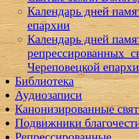
Календарь дней памя
епархии
Календарь дней памя
репрессированных с
Череповецкой епарх
Библиотека
Аудиозаписи
Канонизированные свя
Подвижники благочест
Репрессированные