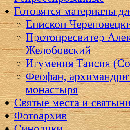
Готовятся материалы д
Епископ Череповецк
Протопресвитер Алек
Желобовский
Игумения Таисия (Со
Феофан, архимандри
монастыря
Святые места и святын
Фотоархив
Синодики