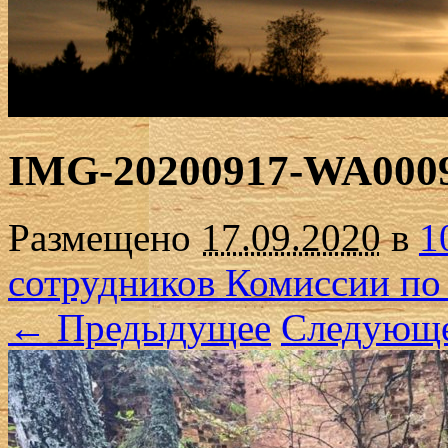
IMG-20200917-WA000
Размещено
17.09.2020
в
1
сотрудников Комиссии по
← Предыдущее
Следующ