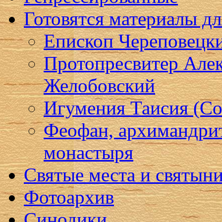
Готовятся материалы д
Епископ Череповецк
Протопресвитер Алек
Желобовский
Игумения Таисия (Со
Феофан, архимандри
монастыря
Святые места и святын
Фотоархив
Синодики