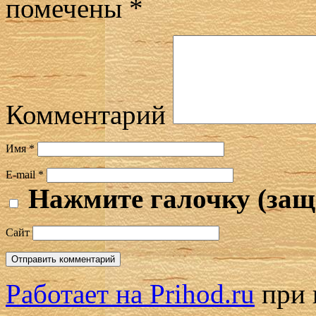
помечены
*
Комментарий
Имя
*
E-mail
*
Нажмите галочку (защ
Сайт
Работает на Prihod.ru
при 