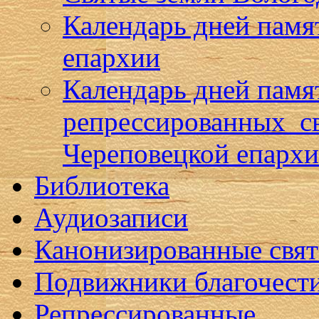
Календарь дней памя
епархии
Календарь дней памя
репрессированных с
Череповецкой епарх
Библиотека
Аудиозаписи
Канонизированные свя
Подвижники благочест
Репрессированные