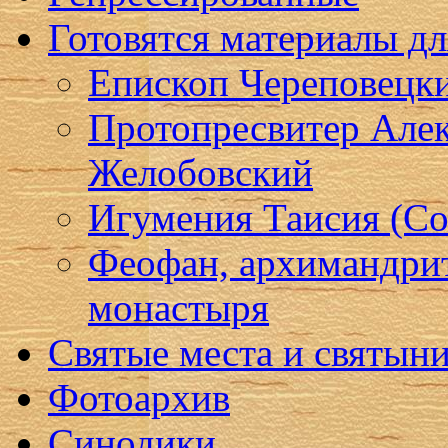
Готовятся материалы д
Епископ Череповецк
Протопресвитер Алек
Желобовский
Игумения Таисия (Со
Феофан, архимандри
монастыря
Святые места и святын
Фотоархив
Синодики