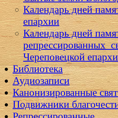
Календарь дней памя
епархии
Календарь дней памя
репрессированных с
Череповецкой епарх
Библиотека
Аудиозаписи
Канонизированные свя
Подвижники благочест
Репрессированные