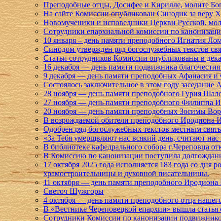
Преподобные отцы, Досифее и Кирилле, молите Бог
На сайте Комиссии опубликован Синодик за веру 
Новомученики и исповедники Церкви Русской, моли
Сотрудники епархиальной комиссии по канонизаци
10 января – день памяти преподобного Игнатия Лом
Синодом утвержден ряд богослужебных текстов св
Статьи сотрудников Комиссии опубликованы в дек
16 декабря — день памяти подвижника благочестия
9 декабря — день памяти преподобных Афанасия и
Состоялось заключительное в этом году заседание
28 ноября — день памяти преподобного Гурия Шало
27 ноября — день памяти преподобного Филиппа И
20 ноября — день памяти преподобных Зосимы Вор
В возрождаемой обители преподобного Иродиона И
Одобрен ряд богослужебных текстов местным свят
«За Тебя умерщвляют нас всякий день, считают нас 
В библиотеке кафедрального собора г.Череповца о
В Комиссию по канонизации поступила долгожданн
17 октября 2025 года исполняется 183 года со дн
храмостроительницы и духовной писательницы.
11 октября — день памяти преподобного Иродиона 
Светоч Шужгоры
4 октября — день памяти преподобного отца наше
В «Вестнике Череповецкой епархии» вышла статья
Сотрудники Комиссии по канонизации подвижников