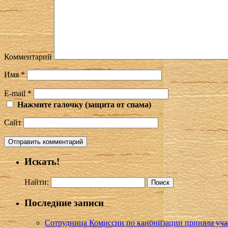
Комментарий
Имя
*
E-mail
*
Нажмите галочку (защита от спама)
Сайт
Искать!
Найти:
Последние записи
Сотрудница Комиссии по канонизации приняла учас