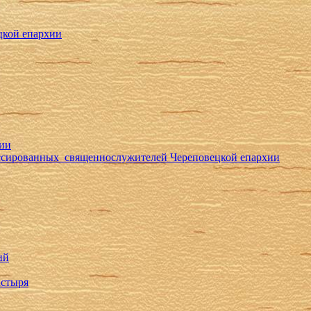
цкой епархии
хии
ессированных священнослужителей Череповецкой епархии
ий
астыря