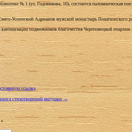
блиотеке № 1 (ул. Годовикова, 10), состоится паломническая пое
 в Свято-Успенский Адрианов мужской монастырь Пошехонского 
 канонизации подвижников благочестия Череповецкой епархии 
стоянную ссылку
.
окнига стихотворений матушки
→
ы
*