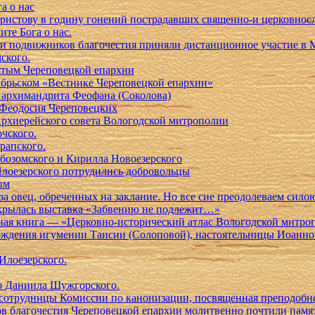
а о нас
Христову в годину гонений пострадавших священно-и церковно
те Бога о нас.
и подвижников благочестия приняли дистанционное участие в
ского.
ятым Череповецкой епархии
абрьском «Вестнике Череповецкой епархии»
 архимандрита Феофана (Соколова)
 Феодосия Череповецких
 Архиерейского совета Вологодской митрополии
чского.
рапского.
бозомского и Кирилла Новоезерского
лоезерского потрудились добровольцы
ым
за овец, обреченных на заклание. Но все сие преодолеваем сило
ткрылась выставка «Забвению не подлежит…»
ая книга — «Церковно-исторический атлас Вологодской митроп
я рождения игумении Таисии (Солоповой), настоятельницы Иоан
Илоезерского.
го Даниила Шужгорского.
 сотрудницы Комиссии по канонизации, посвященная преподоб
 благочестия Череповецкой епархии молитвенно почтили память