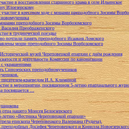
астие в восстановлении старинного храма в селе Ильинское
ну Илоезерскому
 участие в крестном ходе с мощами преподобного Зосимы Ворбо
о новомученика
с мощами преподобного Зосимы Ворбозомского
а Василия Преображенского
тие в труднической поездке
нно почтили память преподобного Исаакия Ломского
ставлены мощи преподобного Зосимы Ворбозомского
Исторический музей Череповецкой епархии с днём рождения
святости и деятельности Комиссии по канонизации
м с украшениями
ять Синозерских преподобномучеников
учеников.
с писателем-краеведом И.А. Климиной
стие в мероприятии, посвященном 5-летию епархиального журн
ва посвящается …
Кушникова
о отца нашего Моисея Белоезерского
5-летию «Вестника Череповецкой епархии»
сстрела епископа Череповецкого Валериана (Рудича).
ь преподобных Досифея Череповецкого и Кирилла Новоезерског