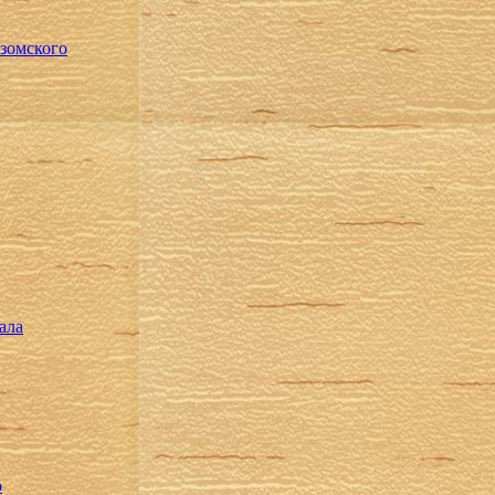
зомского
ала
о