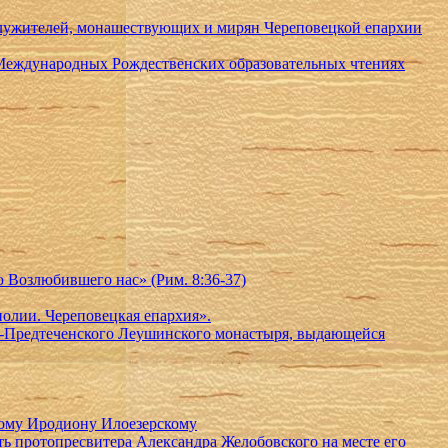
служителей, монашествующих и мирян Череповецкой епархии
 Международных Рождественских образовательных чтениях
ю Возлюбившего нас» (Рим. 8:36-37)
олии. Череповецкая епархия».
но-Предтеченского Леушинского монастыря, выдающейся
ному Иродиону Илоезерскому
 протопресвитера Александра Желобовского на месте его