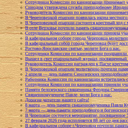
Сотрудница Комиссии по канонизации принимает уч
Синодом утверждена служба преподобному Иродио
Руководитель Комиссии по канонизации принимает
В Череповецкой епархии появилась икона местног
В Череповецкой епархии состоится крестный ход 
В селе Верховье почтили память священномученик
Сотрудница Комиссии по канонизации приняла учас
В кафедральном соборе города Череповца молитве
В кафедральный собор города Череповца будут до
Ростово-Ярославские святые, молите Бога о нас.
Сотрудники Комиссии по канонизации поздравили 
Вышел в свет епархиальный журнал, посвященный 
Руководитель Комиссии награжден к Пасхе кресто
В Череповецкой епархии молитвенно почтили пам
2 апреля — день памяти Синозерских преподобном
Работники Комиссии по канонизации встретились 
Сотрудники Комиссии по канонизации приняли уча
Памяти белозерского священника Феодора Смирно
Священномучениче Павле, моли Бога о нас.
Дорогие читатели нашего сайта!
8 марта — день памяти священномученика Павла 
7 марта — день памяти преподобного и богоносног
В Череповце состоится мероприятие, посвященное 
27 февраля 2026 года исполняется 88 лет со дня ра
В кафедральном соборе г.Череповца почтили памят