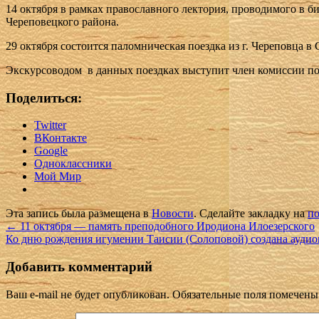
14 октября в рамках православного лектория, проводимого в би
Череповецкого района.
29 октября состоится паломническая поездка из г. Череповца
Экскурсоводом в данных поездках выступит член комиссии по
Поделиться:
Twitter
ВКонтакте
Google
Одноклассники
Мой Мир
Эта запись была размещена в
Новости
. Сделайте закладку на
по
←
11 октября — память преподобного Иродиона Илоезерского
Ко дню рождения игумении Таисии (Солоповой) создана ауди
Добавить комментарий
Ваш e-mail не будет опубликован.
Обязательные поля помечен