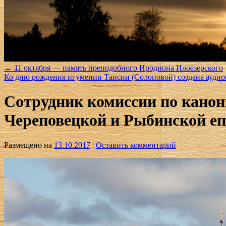
←
11 октября — память преподобного Иродиона Илоезерского
Ко дню рождения игумении Таисии (Солоповой) создана ауди
Сотрудник комиссии по канон
Череповецкой и Рыбинской е
Размещено на
13.10.2017
|
Оставить комментарий