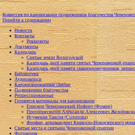
Комиссия по канонизации подвижников благочестия Черепове
Перейти к содержанию
Новости
Контакты
Реквизиты
Документы
Календарь
Святые земли Вологодской
Календарь дней памяти святых Череповецкой епар
Календарь дней памяти священномучеников, репр
Библиотека
Аудиозаписи
Канонизированные святые
Подвижники благочестия
Репрессированные
Готовятся материалы для канонизации
Епископ Череповецкий Нифонт (Фомин)
Протопресвитер Александр Алексеевич Желобовск
Игумения Таисия (Солопова)
Феофан, архимандрит Кирилло-Новоезерского мон
Святые места и святыни Череповецкой епархии
Фотоархив