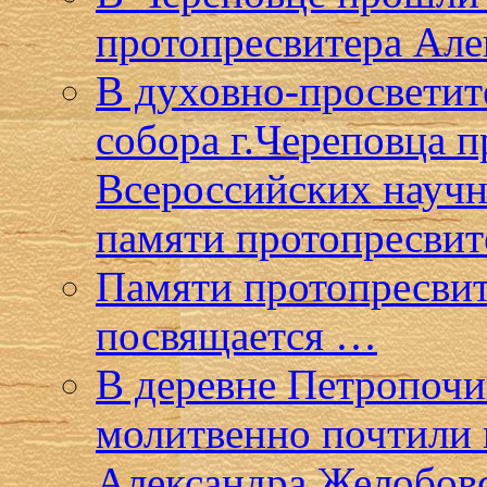
протопресвитера Але
В духовно-просветит
собора г.Череповца 
Всероссийских научн
памяти протопресвит
Памяти протопресвит
посвящается …
В деревне Петропочи
молитвенно почтили 
Александра Желобов