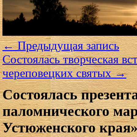
←
Предыдущая запись
Состоялась творческая вс
череповецких святых
→
Состоялась презент
паломнического ма
Устюженского края