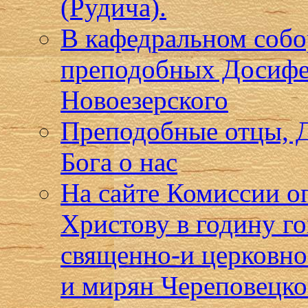
(Рудича).
В кафедральном собо
преподобных Досифе
Новоезерского
Преподобные отцы, Д
Бога о нас
На сайте Комиссии о
Христову в годину г
священно-и церковн
и мирян Череповецко