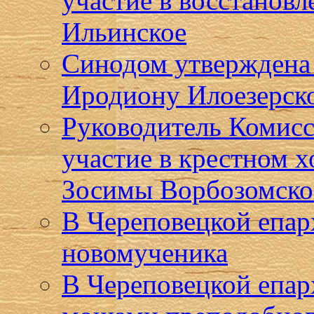
участие в восстановл
Ильинское
Синодом утверждена
Иродиону Илоезерск
Руководитель Комисс
участие в крестном 
Зосимы Ворбозомско
В Череповецкой епар
новомученика
В Череповецкой епар