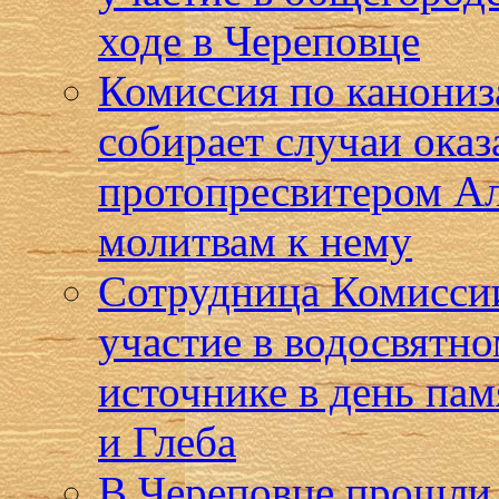
ходе в Череповце
Комиссия по канониз
собирает случаи ока
протопресвитером А
молитвам к нему
Сотрудница Комиссии
участие в водосвятн
источнике в день па
и Глеба
В Череповце прошли 