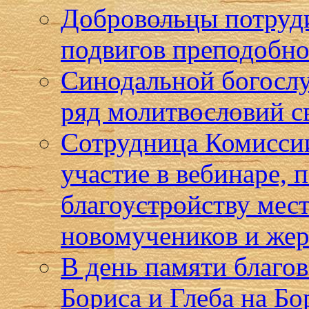
Добровольцы потруди
подвигов преподобно
Синодальной богосл
ряд молитвословий с
Сотрудница Комиссии
участие в вебинаре,
благоустройству мест
новомучеников и жер
В день памяти благо
Бориса и Глеба на Бо