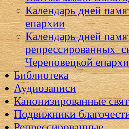
Календарь дней памя
епархии
Календарь дней памя
репрессированных с
Череповецкой епарх
Библиотека
Аудиозаписи
Канонизированные свя
Подвижники благочест
Репрессированные