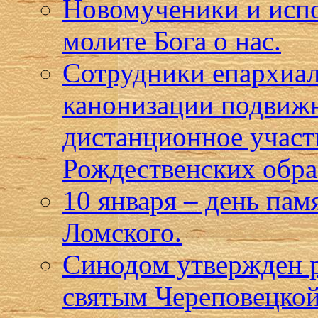
Новомученики и испо
молите Бога о нас.
Сотрудники епархиал
канонизации подвижн
дистанционное учас
Рождественских обра
10 января – день па
Ломского.
Синодом утвержден р
святым Череповецкой