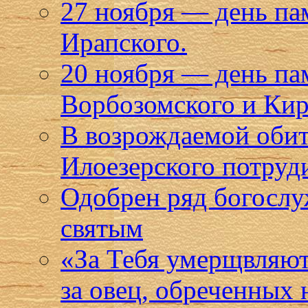
27 ноября — день п
Ирапского.
20 ноября — день п
Ворбозомского и Кир
В возрождаемой оби
Илоезерского потруд
Одобрен ряд богослу
святым
«За Тебя умерщвляют 
за овец, обреченных 