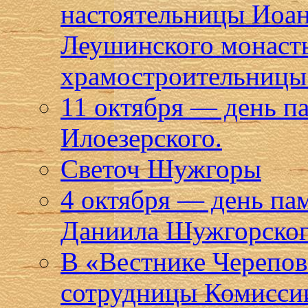
настоятельницы Иоан
Леушинского монаст
храмостроительницы 
11 октября — день п
Илоезерского.
Светоч Шужгоры
4 октября — день па
Даниила Шужгорског
В «Вестнике Черепов
сотрудницы Комиссии