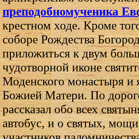
преподобномученика Ев
крестном ходе. Кроме тог
соборе Рождества Богород
приложиться к двум боль
чудотворной иконе святит
Моденского монастыря и 
Божией Матери. По дорог
рассказал обо всех святын
автобус, и о святых, мощ
участников паломничества