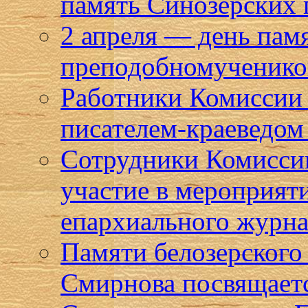
память Синозерских
2 апреля — день пам
преподобномученико
Работники Комиссии 
писателем-краеведом
Сотрудники Комисси
участие в мероприят
епархиального журна
Памяти белозерского
Смирнова посвящает