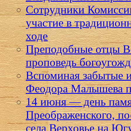
Сотрудники Комисси
участие в традицион
ходе
Преподобные отцы В
проповедь богоугожде
Вспоминая забытые 
Феодора Малышева п
14 июня — день пам
Преображенского, по
села Верховье на Юг