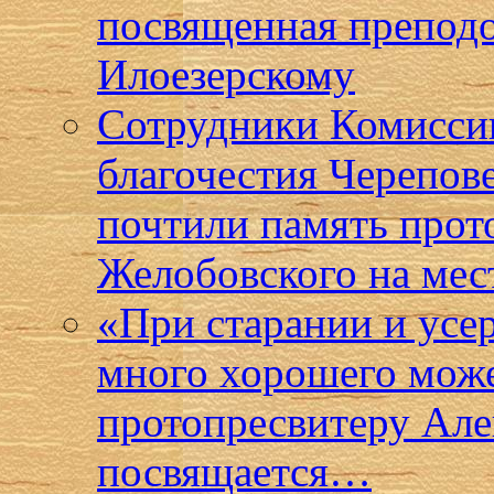
посвященная препод
Илоезерскому
Сотрудники Комисси
благочестия Черепов
почтили память прот
Желобовского на мес
«При старании и усе
много хорошего може
протопресвитеру Ал
посвящается…