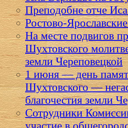
Преподобне отче Исаа
Ростово-Ярославские 
На месте подвигов п
Шухтовского молитве
земли Череповецкой
1 июня — день памят
Шухтовского — негас
благочестия земли Ч
Сотрудники Комисси
участие в общегород