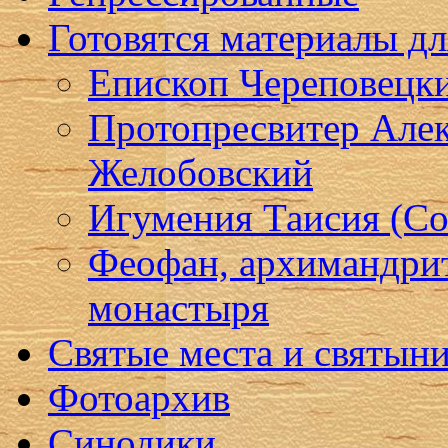
Готовятся материалы д
Епископ Череповецк
Протопресвитер Алек
Желобовский
Игумения Таисия (Со
Феофан, архимандри
монастыря
Святые места и святын
Фотоархив
Синодики